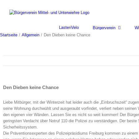
Skip
to
content
LastenVelo
Bürgerverein
Wi
Startseite
/
Allgemein
/
Den Dieben keine Chance
Den Dieben keine Chance
Liebe Mitbürger, mit der Winterzeit hat leider auch die „Einbruchszeit“ zu
seine Wohnung durchwühlt und ausgeraubt vorfindet, verliert neben seinen 
den eigenen vier Wänden. Lassen Sie es nicht so weit kommen! Der Bürgerve
geringsten Verdacht über Notruf 110 die Polizei zu verständigen. Der bes
Sicherheitssystem.
Die Präventionsexperten des Polizeipräsidiums Freiburg kommen zu einem ko