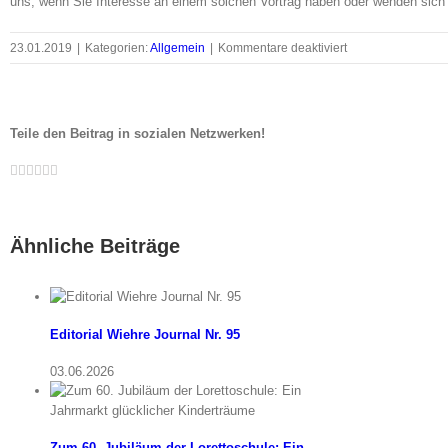
uns, wenn Sie Interesse an einem solchen Vortrag haben oder wenden sich s
für
23.01.2019
|
Kategorien:
Allgemein
|
Kommentare deaktiviert
Den
Dieben
keine
Chance
Teile den Beitrag in sozialen Netzwerken!
Facebook
Twitter
LinkedIn
Whatsapp
Google+
Pinterest
Email
Ähnliche Beiträge
Editorial Wiehre Journal Nr. 95
03.06.2026
Zum 60. Jubiläum der Lorettoschule: Ein