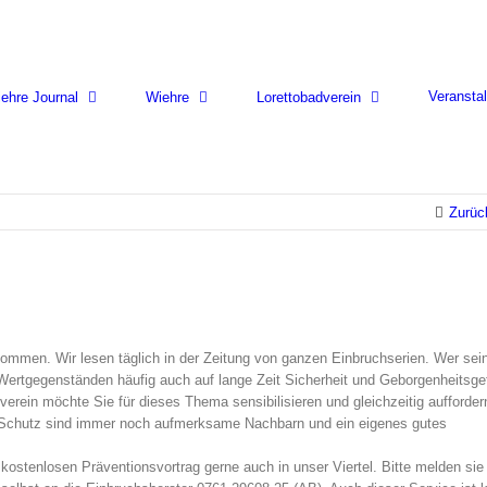
Veransta
ehre Journal
Wiehre
Lorettobadverein
Zurüc
genommen. Wir lesen täglich in der Zeitung von ganzen Einbruchserien. Wer sei
Wertgegenständen häufig auch auf lange Zeit Sicherheit und Geborgenheitsgef
rein möchte Sie für dieses Thema sensibilisieren und gleichzeitig aufforder
te Schutz sind immer noch aufmerksame Nachbarn und ein eigenes gutes
stenlosen Präventionsvortrag gerne auch in unser Viertel. Bitte melden sie 