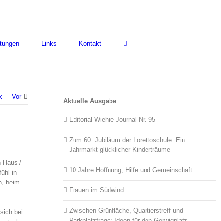
ltungen
Links
Kontakt
k
Vor
Aktuelle Ausgabe
Editorial Wiehre Journal Nr. 95
Zum 60. Jubiläum der Lorettoschule: Ein
Jahrmarkt glücklicher Kinderträume
n Haus /
10 Jahre Hoffnung, Hilfe und Gemeinschaft
ühl in
n, beim
Frauen im Südwind
Zwischen Grünfläche, Quartierstreff und
sich bei
Parkplatzfrage: Ideen für den Gerwigplatz