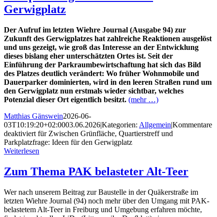
Gerwigplatz
Der Aufruf im letzten Wiehre Journal (Ausgabe 94) zur
Zukunft des Gerwigplatzes hat zahlreiche Reaktionen ausgelöst
und uns gezeigt, wie groß das Interesse an der Entwicklung
dieses bislang eher unterschätzten Ortes ist. Seit der
Einführung der Parkraumbewirtschaftung hat sich das Bild
des Platzes deutlich verändert: Wo früher Wohnmobile und
Dauerparker dominierten, wird in den leeren Straßen rund um
den Gerwigplatz nun erstmals wieder sichtbar, welches
Potenzial dieser Ort eigentlich besitzt.
(mehr …)
Matthias Gänswein
2026-06-
03T10:19:20+02:00
03.06.2026
|
Kategorien:
Allgemein
|
Kommentare
deaktiviert
für Zwischen Grünfläche, Quartierstreff und
Parkplatzfrage: Ideen für den Gerwigplatz
Weiterlesen
Zum Thema PAK belasteter Alt-Teer
Wer nach unserem Beitrag zur Baustelle in der Quäkerstraße im
letzten Wiehre Journal (94) noch mehr über den Umgang mit PAK-
belastetem Alt-Teer in Freiburg und Umgebung erfahren
möchte,