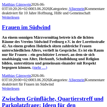
Matthias Gänswein
2026-06-
03T10:20:26+02:00
03.06.2026
|
Kategorien:
Allgemein
|
Kommentare
deaktiviert
für 10 Jahre Hoffnung, Hilfe und Gemeinschaft
Weiterlesen
Frauen im Südwind
An einem sonnigen Märzvormittag betrete ich die lichten
Räume des Vereins Südwind Freiburg e.V. in der Lorettostraße
42. An einem großen Holztisch sitzen zahlreiche Frauen
unterschiedlichen Alters, vertieft in Gespräche. Es ist ein Raum
nur für Frauen – ein geschützter Lernort, an dem sie sich
unabhängig von Alter, Herkunft, Schulbildung
und Religion
bilden, unterstützen und gemeinsam einande
r mit Respekt
begegnen können.
(mehr …)
Matthias Gänswein
2026-06-
03T10:20:00+02:00
03.06.2026
|
Kategorien:
Allgemein
|
Kommentare
deaktiviert
für Frauen im Südwind
Weiterlesen
Zwischen Grünfläche, Quartierstreff und
Parkplatzfrage: Ideen für den