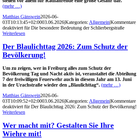
stellen vor allem für Radfahrende eine große Gefahr dar.
(mehr …)
Matthias Gänswein
2026-06-
03T10:13:45+02:00
03.06.2026
|
Kategorien:
Allgemein
|
Kommentare
deaktiviert
für Die besondere Bedeutung der Schlierbergstraße
Weiterlesen
Der Blaulichttag 2026: Zum Schutz der
Bevölkerung!
Um zu zeigen, wer in Freiburg alles zum Schutz der
Bevölkerung Tag und Nacht aktiv ist, veranstaltet die Abteilung
7 der freiwilligen Feuerwehr auch in diesem Jahr am 13. Juni
in der Urachstraße wieder den „Blaulichttag“.
(mehr …)
Matthias Gänswein
2026-06-
03T10:09:52+02:00
03.06.2026
|
Kategorien:
Allgemein
|
Kommentare
deaktiviert
für Der Blaulichttag 2026: Zum Schutz der Bevölkerung!
Weiterlesen
Wer macht mit? Gestalten Sie Ihre
Wiehre mit!