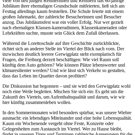
viele von den jungen Rentnerinnen und Rentnern das 60-jährige
Jubiläum ihrer ehemaligen Grundschule mitfeierten, ließ sich am
Festtag allerdings kaum feststellen.
Die Schule feierte mit einem
großen Jahrmarkt, der zahlreiche
Besucherinnen und Besucher
anzog. Das Jubiläumsfest war ein voller Erfolg. Nur wer gezielt
nach ehemaligen Klassen-kameradinnen, Klassenkameraden oder
Lehrkräften suchte, musste sein Glück dem Zufall überlassen.
Während die Lorettoschule auf ihre Geschichte zurückblickte,
richtet sich an anderer Stelle im Viertel der Blick nach vorn. Der
inzwischen deutlich leerere Gerwigplatz steht exempla
risch für
Fragen, die Freiburg derzeit beschäftigen: Wie viel Raum soll
künftig dem Auto gehören? Wie können Plätze
lebenswerter und
klimaresilienter werden? Und wie lässt sich
Verkehr so gestalten,
dass das Leben im Quartier davon
profitiert?
Die Diskussion hat begonnen – und sie wird den Gerwigplatz wohl
noch eine Weile begleiten. Mischen Sie sich ein: Es geht um die
Zukunft des Viertels, um Aufenthaltsqualität und darum, wie wir
hier künftig zusammenleben wollen.
In den
Sommermonaten wird besonders spürbar, was unsere
Wiehre
ausmacht: ein lebendiges Miteinander und eine hohe Lebensqualität.
Kaum ein Wochenende vergeht ohne Feste, Konzerte oder
Gelegenheiten zum Austausch im Viertel. Wer zu Hause bleibt,
findet in unseren Tipps und Terminen zahlreiche Anregungen für die