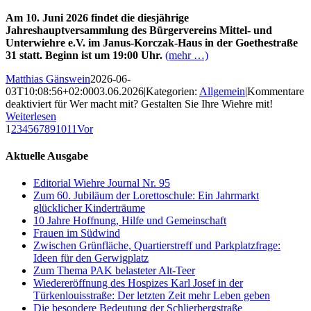
Am 10. Juni 2026 findet die diesjährige
Jahreshauptversammlung des Bürgervereins Mittel- und
Unterwiehre e.V. im
Janus-Korczak-Haus in der Goethestraße
31 statt.
Beginn ist um 19:00 Uhr.
(mehr …)
Matthias Gänswein
2026-06-
03T10:08:56+02:00
03.06.2026
|
Kategorien:
Allgemein
|
Kommentare
deaktiviert
für Wer macht mit? Gestalten Sie Ihre Wiehre mit!
Weiterlesen
1
2
3
4
5
6
7
8
9
10
11
Vor
Aktuelle Ausgabe
Editorial Wiehre Journal Nr. 95
Zum 60. Jubiläum der Lorettoschule: Ein Jahrmarkt
glücklicher Kinderträume
10 Jahre Hoffnung, Hilfe und Gemeinschaft
Frauen im Südwind
Zwischen Grünfläche, Quartierstreff und Parkplatzfrage:
Ideen für den Gerwigplatz
Zum Thema PAK belasteter Alt-Teer
Wiedereröffnung des Hospizes Karl Josef in der
Türkenlouisstraße: Der letzten Zeit mehr Leben geben
Die besondere Bedeutung der Schlierbergstraße