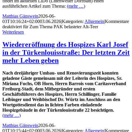
findet im aktuellen LiDo (Littenweiler Dorfblatt)
einen
ausführlichen Artikel zum Thema:
(mehr …)
Matthias Gänswein
2026-06-
03T10:16:24+02:00
03.06.2026
|
Kategorien:
Allgemein
|
Kommentare
deaktiviert
für Zum Thema PAK belasteter Alt-Teer
Weiterlesen
Wiedereröffnung des Hospizes Karl Josef
in der Türkenlouisstraße: Der letzten Zeit
mehr Leben geben
Nach dreijähriger Umbau- und Renovierungszeit konnten
geladene Gäste gemeinsam mit der Leiterin des Hospizes,
Sr.
Miriana Fuchs, OB Horn, Herrn Barrois vom Caritasverband
Freiburg-Stadt, dem Mitbegründer und ersten
Geschäftsführers des Hospizes, Herrn Schillinger, Familie
Leibinger und Weihbischof Dr. Würtz im Anschluss an den
Wort
gottesdienst das in lichten Farben einladende
Hospiz
gebäude in der Türkenlouisstraße 22 besichtigen.
(mehr …)
Matthias Gänswein
2026-06-
03T10:15:44+02:00
03.06.2026
|
Kategorien:
Allgemein
|
Kommentare