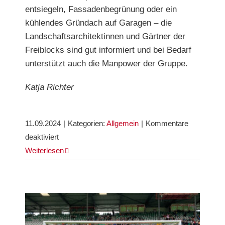
entsiegeln, Fassadenbegrünung oder ein
kühlendes Gründach auf Garagen – die
Landschaftsarchitektinnen und Gärtner der
Freiblocks sind gut informiert und bei Bedarf
unterstützt auch die Manpower der Gruppe.
Katja Richter
11.09.2024
|
Kategorien:
Allgemein
|
Kommentare
für
deaktiviert
FREIBLOCKS
Weiterlesen
machen
die
Wiehre
klimafit