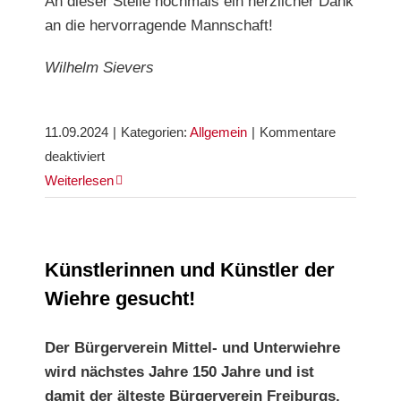
An dieser Stelle nochmals ein herzlicher Dank
an die hervorragende Mannschaft!
Wilhelm Sievers
11.09.2024
|
Kategorien:
Allgemein
|
Kommentare
für
deaktiviert
Großer
Weiterlesen
Erfolg
und
gute
Künstlerinnen und Künstler der
Stimmung
Wiehre gesucht!
beim
SC-
Der Bürgerverein Mittel- und Unterwiehre
Stadtteilturnier
wird nächstes Jahre 150 Jahre und ist
damit der älteste Bürgerverein Freiburgs.