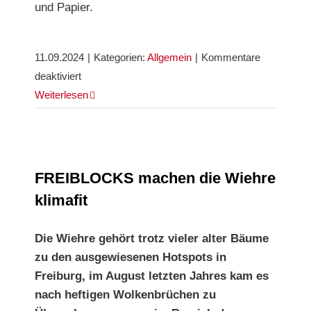
und Papier.
11.09.2024
|
Kategorien:
Allgemein
|
Kommentare
für
deaktiviert
Von
Weiterlesen
einer,
die
auszog,
zwei
FREIBLOCKS machen die Wiehre klimafit
FREIBLOCKS machen die Wiehre
Linden
klimafit
zu
retten…
Die Wiehre gehört trotz vieler alter Bäume
zu den ausgewiesenen Hotspots in
Freiburg, im August letzten Jahres kam es
nach heftigen Wolkenbrüchen zu