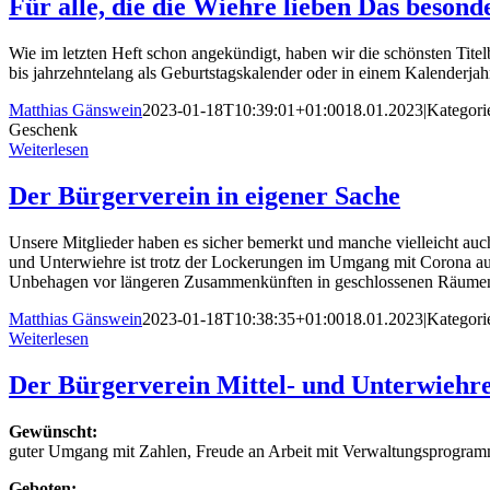
Für alle, die die Wiehre lieben Das beson
Wie im letzten Heft schon angekündigt, haben wir die schöns
ten Tite
bis jahrzehntelang als Geburtstagskalender oder in einem Kalenderja
Matthias Gänswein
2023-01-18T10:39:01+01:00
18.01.2023
|
Kategori
Geschenk
Weiterlesen
Der Bürgerverein in eigener Sache
Unsere Mitglieder haben es sicher bemerkt und manche vielleicht au
und Unterwiehre ist trotz der Lockerungen im Umgang mit Corona au
Unbehagen vor längeren
Zusammenkünften in geschlossenen Räumen is
Matthias Gänswein
2023-01-18T10:38:35+01:00
18.01.2023
|
Kategori
Weiterlesen
Der Bürgerverein Mittel- und Unterwiehre 
Gewünscht:
guter Umgang mit Zahlen, Freude an Arbeit mit Verwaltungsprogra
Geboten: