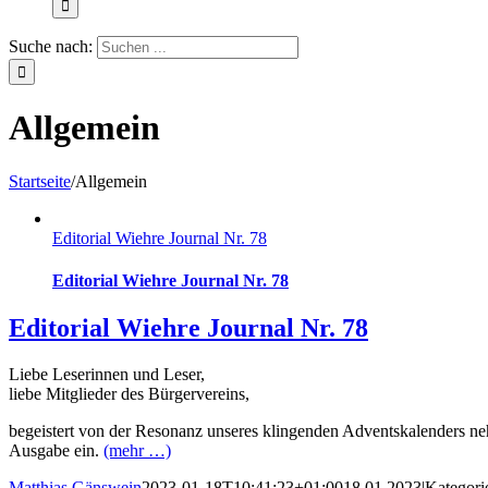
Suche nach:
Allgemein
Startseite
/
Allgemein
Editorial Wiehre Journal Nr. 78
Editorial Wiehre Journal Nr. 78
Editorial Wiehre Journal Nr. 78
Liebe Leserinnen und Leser,
liebe Mitglieder des Bürgervereins,
begeistert von der Resonanz unseres klingenden Advents
kalenders ne
Ausgabe ein.
(mehr …)
Matthias Gänswein
2023-01-18T10:41:23+01:00
18.01.2023
|
Kategori