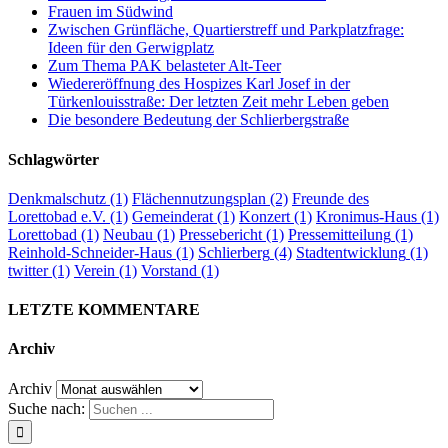
Frauen im Südwind
Zwischen Grünfläche, Quartierstreff und Parkplatzfrage:
Ideen für den Gerwigplatz
Zum Thema PAK belasteter Alt-Teer
Wiedereröffnung des Hospizes Karl Josef in der
Türkenlouisstraße: Der letzten Zeit mehr Leben geben
Die besondere Bedeutung der Schlierbergstraße
Schlagwörter
Denkmalschutz
(1)
Flächennutzungsplan
(2)
Freunde des
Lorettobad e.V.
(1)
Gemeinderat
(1)
Konzert
(1)
Kronimus-Haus
(1)
Lorettobad
(1)
Neubau
(1)
Pressebericht
(1)
Pressemitteilung
(1)
Reinhold-Schneider-Haus
(1)
Schlierberg
(4)
Stadtentwicklung
(1)
twitter
(1)
Verein
(1)
Vorstand
(1)
LETZTE KOMMENTARE
Archiv
Archiv
Suche nach: