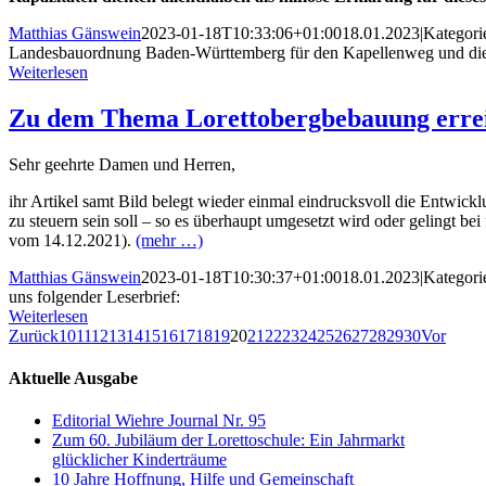
Matthias Gänswein
2023-01-18T10:33:06+01:00
18.01.2023
|
Kategori
Landesbauordnung Baden-Württemberg für den Kapellenweg und die
Weiterlesen
Zu dem Thema Lorettobergbebauung erreic
Sehr geehrte Damen und Herren,
ihr Artikel samt Bild belegt wieder einmal eindrucksvoll die Entwick
zu steuern sein soll – so es überhaupt umgesetzt wird oder gelingt b
vom 14.12.2021).
(mehr …)
Matthias Gänswein
2023-01-18T10:30:37+01:00
18.01.2023
|
Kategori
uns folgender Leserbrief:
Weiterlesen
Zurück
10
11
12
13
14
15
16
17
18
19
20
21
22
23
24
25
26
27
28
29
30
Vor
Aktuelle Ausgabe
Editorial Wiehre Journal Nr. 95
Zum 60. Jubiläum der Lorettoschule: Ein Jahrmarkt
glücklicher Kinderträume
10 Jahre Hoffnung, Hilfe und Gemeinschaft