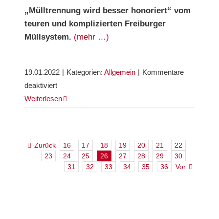
„Mülltrennung wird besser honoriert“ vom
teuren und komplizierten Freiburger
Müllsystem.
(mehr …)
19.01.2022
|
Kategorien:
Allgemein
|
Kommentare
für
deaktiviert
Alle
Weiterlesen
(zwei)
Jahre
wieder
Zurück
16
17
18
19
20
21
22
…
23
24
25
26
27
28
29
30
31
32
33
34
35
36
Vor