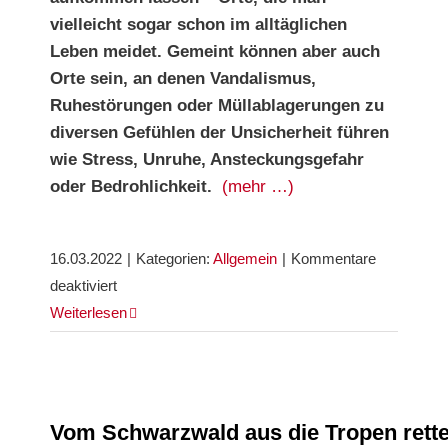
vielleicht sogar schon im alltäglichen
Leben meidet. Gemeint können aber auch
Orte sein,
an denen Vandalismus,
Ruhestörungen
oder Müllablagerungen zu
diversen Gefühlen der Unsicherheit führen
wie
Stress, Unruhe, Ansteckungsgefahr
oder Bedrohlichkeit.
(mehr …)
16.03.2022
|
Kategorien:
Allgemein
|
Kommentare
für
deaktiviert
Aufruf
Weiterlesen
zur
Rückmeldung
von
Vom Schwarzwald aus die Tropen retten: Der
„Angsträumen“
„Rainforest Run Freiburg“ geht in die dritte
Vom Schwarzwald aus die Tropen retten
Runde
in