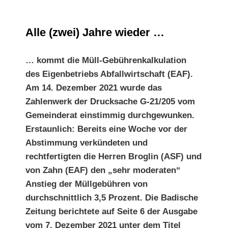
Anfängen!
Es
Alle (zwei) Jahre wieder …
droht
der
… kommt die Müll-Gebührenkalkulation
Ausverkauf
des Eigenbetriebs Abfallwirtschaft (EAF).
der
Am 14. Dezember 2021 wurde das
Grünzonen
Zahlenwerk der Drucksache G-21/205 vom
in
Gemeinderat
einstimmig durchgewunken.
der
Erstaunlich: Bereits eine
Woche vor der
Wiehre
Abstimmung verkündeten und
rechtfertigten die Herren Broglin (ASF) und
von Zahn (EAF) den „sehr
moderaten“
Anstieg der Müllgebühren von
durchschnittlich
3,5 Prozent. Die Badische
Zeitung berichtete auf Seite 6 der Ausgabe
vom 7. Dezember 2021 unter dem Titel