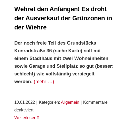
Wehret den Anfängen! Es droht
der Ausverkauf der Grünzonen in
der Wiehre
Der noch freie Teil des Grundstücks
Konradstraße 36 (siehe Karte) soll
mit
einem Stadthaus mit zwei Wohneinheiten
sowie Garage
und Stellplatz so gut (besser:
schlecht) wie vollständig versiegelt
werden.
(mehr …)
19.01.2022
|
Kategorien:
Allgemein
|
Kommentare
für
deaktiviert
Wehret
Weiterlesen
den