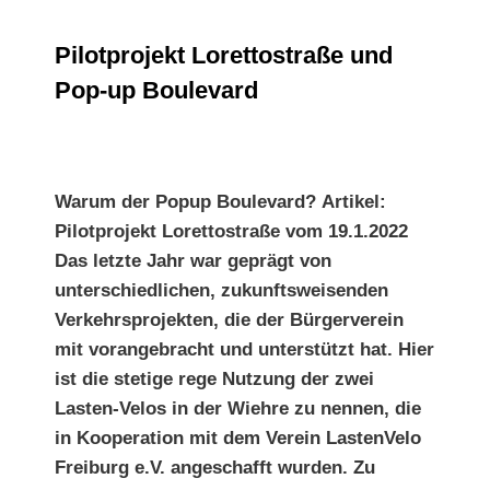
Nr.
Pilotprojekt Lorettostraße und Pop-up
73
Pilotprojekt Lorettostraße und
Boulevard
Pop-up Boulevard
Warum der Popup Boulevard?
Artikel:
Pilotprojekt Lorettostraße vom 19.1.2022
Das letzte Jahr war geprägt von
unterschiedlichen,
zukunftsweisenden
Verkehrsprojekten, die der Bürgerverein
mit vorangebracht und unterstützt hat. Hier
ist die stetige
rege Nutzung der zwei
Lasten-Velos in der Wiehre zu nennen,
die
in Kooperation mit dem Verein LastenVelo
Freiburg e.V. angeschafft wurden. Zu