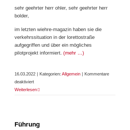
retten:
sehr geehrter herr ohler, sehr geehrter herr
Der
bolder,
„Rainforest
Run
im letzten wiehre-magazin haben sie die
Freiburg“
verkehrssituation in der lorettostraße
geht
aufgegriffen und über ein mögliches
in
pilotprojekt informiert.
(mehr …)
die
dritte
Runde
16.03.2022
|
Kategorien:
Allgemein
|
Kommentare
für
deaktiviert
Leserbriefe
Weiterlesen
Lorettostraße
Führung
Führung