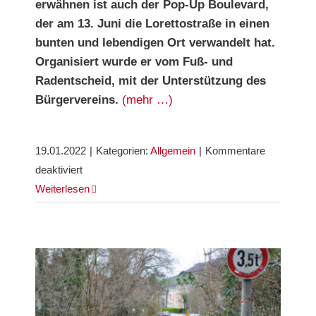
erwähnen ist auch der Pop-Up
Boulevard,
der am 13. Juni die Lorettostraße in einen
bunten
und lebendigen Ort verwandelt hat.
Organisiert wurde er vom Fuß- und
Radentscheid, mit der Unterstützung des
Bürgervereins.
(mehr …)
19.01.2022
|
Kategorien:
Allgemein
|
Kommentare
für
deaktiviert
Pilotprojekt
Weiterlesen
Lorettostraße
und
Pop-
up
Boulevard