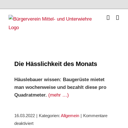
Skip
to
content
Die Hässlichkeit des Monats
Die Hässlichkeit des Monats
Häuslebauer wissen: Baugerüste mietet
man wochenweise
und bezahlt diese pro
Quadratmeter.
(mehr …)
16.03.2022
|
Kategorien:
Allgemein
|
Kommentare
für
deaktiviert