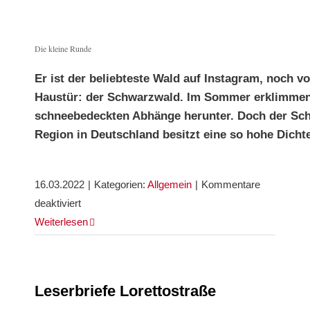
der
Mittel-
Die kleine Runde
und
Unterwiehre
Er ist der beliebteste Wald auf Instagram, noch v
2022
Haustür: der Schwarzwald. Im Sommer erklimmen 
schneebedeckten Abhänge herunter. Doch der Sch
Region in Deutschland besitzt eine so hohe Dicht
16.03.2022
|
Kategorien:
Allgemein
|
Kommentare
für
deaktiviert
Vom
Weiterlesen
Schwarzwald
aus
die
Leserbriefe Lorettostraße
Tropen