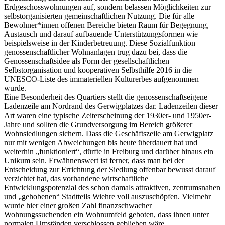
Erdgeschosswohnungen auf, sondern belassen Möglichkeiten zur
selbstorganisierten gemeinschaftlichen Nutzung. Die für alle
Bewohner*innen offenen Bereiche bieten Raum für Begegnung,
Austausch und darauf aufbauende Unterstützungsformen wie
beispielsweise in der Kinderbetreuung. Diese Sozialfunktion
genossenschaftlicher Wohnanlagen trug dazu bei, dass die
Genossenschaftsidee als Form der gesellschaftlichen
Selbstorganisation und kooperativen Selbsthilfe 2016 in die
UNESCO-Liste des immateriellen Kulturerbes aufgenommen
wurde.
Eine Besonderheit des Quartiers stellt die genossenschaftseigene
Ladenzeile am Nordrand des Gerwigplatzes dar. Ladenzeilen dieser
Art waren eine typische Zeiterscheinung der 1930er- und 1950er-
Jahre und sollten die Grundversorgung im Bereich größerer
Wohnsiedlungen sichern. Dass die Geschäftszeile am Gerwigplatz
nur mit wenigen Abweichungen bis heute überdauert hat und
weiterhin „funktioniert“, dürfte in Freiburg und darüber hinaus ein
Unikum sein. Erwähnenswert ist ferner, dass man bei der
Entscheidung zur Errichtung der Siedlung offenbar bewusst darauf
verzichtet hat, das vorhandene wirtschaftliche
Entwicklungspotenzial des schon damals attraktiven, zentrumsnahen
und „gehobenen“ Stadtteils Wiehre voll auszuschöpfen. Vielmehr
wurde hier einer großen Zahl finanzschwacher
Wohnungssuchenden ein Wohnumfeld geboten, dass ihnen unter
normalen Umständen verschlossen geblieben wäre.