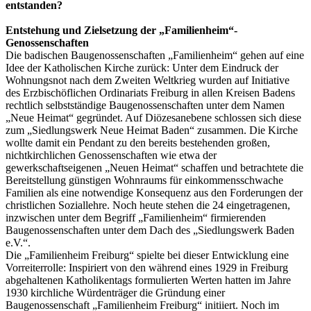
entstanden?
Entstehung und Zielsetzung der „Familienheim“-
Genossenschaften
Die badischen Baugenossenschaften „Familienheim“ gehen auf eine
Idee der Katholischen Kirche zurück: Unter dem Eindruck der
Wohnungsnot nach dem Zweiten Weltkrieg wurden auf Initiative
des Erzbischöflichen Ordinariats Freiburg in allen Kreisen Badens
rechtlich selbstständige Baugenossenschaften unter dem Namen
„Neue Heimat“ gegründet. Auf Diözesanebene schlossen sich diese
zum „Siedlungswerk Neue Heimat Baden“ zusammen. Die Kirche
wollte damit ein Pendant zu den bereits bestehenden großen,
nichtkirchlichen Genossenschaften wie etwa der
gewerkschaftseigenen „Neuen Heimat“ schaffen und betrachtete die
Bereitstellung günstigen Wohnraums für einkommensschwache
Familien als eine notwendige Konsequenz aus den Forderungen der
christlichen Soziallehre. Noch heute stehen die 24 eingetragenen,
inzwischen unter dem Begriff „Familienheim“ firmierenden
Baugenossenschaften unter dem Dach des „Siedlungswerk Baden
e.V.“.
Die „Familienheim Freiburg“ spielte bei dieser Entwicklung eine
Vorreiterrolle: Inspiriert von den während eines 1929 in Freiburg
abgehaltenen Katholikentags formulierten Werten hatten im Jahre
1930 kirchliche Würdenträger die Gründung einer
Baugenossenschaft „Familienheim Freiburg“ initiiert. Noch im