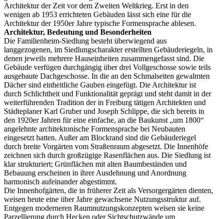
Architektur der Zeit vor dem Zweiten Weltkrieg. Erst in den
wenigen ab 1953 errichteten Gebäuden lässt sich eine für die
Architektur der 1950er Jahre typische Formensprache ablesen.
Architektur, Bedeutung und Besonderheiten
Die Familienheim-Siedlung besteht überwiegend aus
langgezogenen, im Siedlungscharakter erstellten Gebäuderiegeln, in
denen jeweils mehrere Hauseinheiten zusammengefasst sind. Die
Gebäude verfügen durchgängig über drei Vollgeschosse sowie teils
ausgebaute Dachgeschosse. In die an den Schmalseiten gewalmten
Dächer sind einheitliche Gauben eingefügt. Die Architektur ist
durch Schlichtheit und Funktionalität geprägt und steht damit in der
weiterführenden Tradition der in Freiburg tätigen Architekten und
Städteplaner Karl Gruber und Joseph Schlippe, die sich bereits in
den 1920er Jahren für eine einfache, an die Baukunst „um 1800“
angelehnte architektonische Formensprache bei Neubauten
eingesetzt hatten. Außer am Blockrand sind die Gebäuderiegel
durch breite Vorgärten vom Straßenraum abgesetzt. Die Innenhöfe
zeichnen sich durch großzügige Rasenflächen aus. Die Siedlung ist
klar strukturiert; Grünflächen mit alten Baumbeständen und
Bebauung erscheinen in ihrer Ausdehnung und Anordnung
harmonisch aufeinander abgestimmt.
Die Innenhofgärten, die in früherer Zeit als Versorgergärten dienten,
weisen heute eine über Jahre gewachsene Nutzungsstruktur auf.
Entgegen moderneren Raumnutzungskonzepten weisen sie keine
Parzellierung durch Hecken oder Sichtschutzwände um