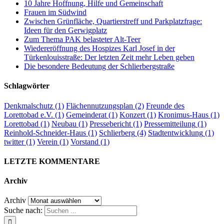
10 Jahre Hoffnung, Hilfe und Gemeinschaft
Frauen im Südwind
Zwischen Grünfläche, Quartierstreff und Parkplatzfrage:
Ideen für den Gerwigplatz
Zum Thema PAK belasteter Alt-Teer
Wiedereröffnung des Hospizes Karl Josef in der
Türkenlouisstraße: Der letzten Zeit mehr Leben geben
Die besondere Bedeutung der Schlierbergstraße
Schlagwörter
Denkmalschutz
(1)
Flächennutzungsplan
(2)
Freunde des
Lorettobad e.V.
(1)
Gemeinderat
(1)
Konzert
(1)
Kronimus-Haus
(1)
Lorettobad
(1)
Neubau
(1)
Pressebericht
(1)
Pressemitteilung
(1)
Reinhold-Schneider-Haus
(1)
Schlierberg
(4)
Stadtentwicklung
(1)
twitter
(1)
Verein
(1)
Vorstand
(1)
LETZTE KOMMENTARE
Archiv
Archiv
Suche nach: