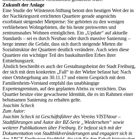
Zukunft der Anlage
Eine Studie der Wüstenrot-Stiftung betont den heutigen Wert der in
der Nachkriegszeit errichteten Quartiere gerade angesichts
exorbitant steigender Mietpreise: Sie gehörten zu den wenigen
verbliebenen Wohngebieten, die bis heute preiswertes und
zentrumsnahes Wohnen ermöglichen. Ein „Update“ auf aktuelle
Standards – sei es durch Neubau oder durch massive Sanierung –
berge immer die Gefahr, dass sich durch steigende Mieten die
Sozialstruktur der Quartiere deutlich verändere. Auch seien diese
Quartiere ein wichtiger Teil des baukulturellen Erbes ihrer
Entstehungszeit.
Ähnlich beschreibt es auch der Gestaltungsbeirat der Stadt Freiburg,
der sich mit dem konkreten „Fall“ in der Wiehre befasst hat: Nach
einer Ortsbegehung am 30.11.17 und einem Gespräch mit dem
Familienheim-Vorstand empfahl das unabhängige
Expertengremium, auf den geplanten Abriss zu verzichten. Das
Quartier besitze eine gewachsene Identität, die es im Rahmen einer
behutsamen Sanierung zu erhalten gelte.
Joachim Scheck
Zum Autor:
Joachim Scheck ist Geschäftsführer des Vereins VISTAtour –
Stadtführungen und Autor der BZ-Serie „Wiedersehen“ sowie
weiterer Publikationen über Freiburg. Er befasst sich mit der
Dokumentation von Stadtbildveränderungen und engagiert sich in
der ARGE Freiburger Stadtbild, die sich für den Erhalt historischer