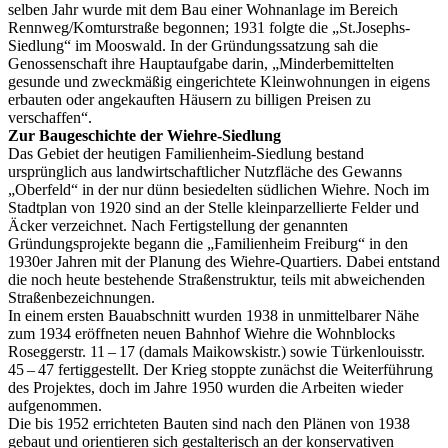
selben Jahr wurde mit dem Bau einer Wohnanlage im Bereich
Rennweg/Komturstraße begonnen; 1931 folgte die „St.Josephs-
Siedlung“ im Mooswald. In der Gründungssatzung sah die
Genossenschaft ihre Hauptaufgabe darin, „Minderbemittelten
gesunde und zweckmäßig eingerichtete Kleinwohnungen in eigens
erbauten oder angekauften Häusern zu billigen Preisen zu
verschaffen“.
Zur Baugeschichte der Wiehre-Siedlung
Das Gebiet der heutigen Familienheim-Siedlung bestand
ursprünglich aus landwirtschaftlicher Nutzfläche des Gewanns
„Oberfeld“ in der nur dünn besiedelten südlichen Wiehre. Noch im
Stadtplan von 1920 sind an der Stelle kleinparzellierte Felder und
Äcker verzeichnet. Nach Fertigstellung der genannten
Gründungsprojekte begann die „Familienheim Freiburg“ in den
1930er Jahren mit der Planung des Wiehre-Quartiers. Dabei entstand
die noch heute bestehende Straßenstruktur, teils mit abweichenden
Straßenbezeichnungen.
In einem ersten Bauabschnitt wurden 1938 in unmittelbarer Nähe
zum 1934 eröffneten neuen Bahnhof Wiehre die Wohnblocks
Roseggerstr. 11 – 17 (damals Maikowskistr.) sowie Türkenlouisstr.
45 – 47 fertiggestellt. Der Krieg stoppte zunächst die Weiterführung
des Projektes, doch im Jahre 1950 wurden die Arbeiten wieder
aufgenommen.
Die bis 1952 errichteten Bauten sind nach den Plänen von 1938
gebaut und orientieren sich gestalterisch an der konservativen