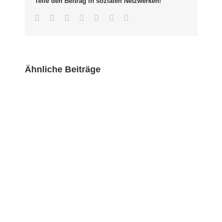
Teile den Beitrag in sozialen Netzwerken!
Facebook
Twitter
LinkedIn
Whatsapp
Google+
Pinterest
Email
Ähnliche Beiträge