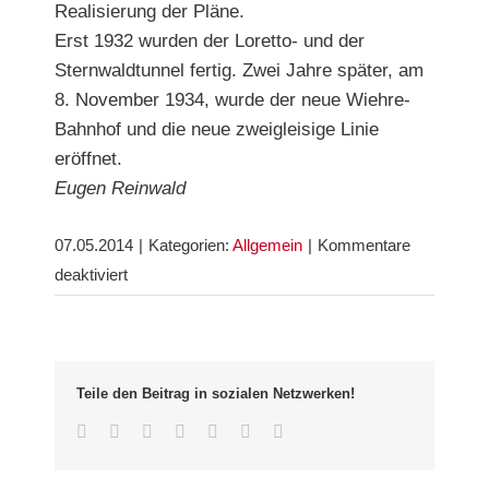
Realisierung der Pläne.
Erst 1932 wurden der Loretto- und der
Sternwaldtunnel fertig. Zwei Jahre später, am
8. November 1934, wurde der neue Wiehre-
Bahnhof und die neue zweigleisige Linie
eröffnet.
Eugen Reinwald
07.05.2014
|
Kategorien:
Allgemein
|
Kommentare
für
deaktiviert
Historisches:
Alter
Wiehrebahnhof
Teile den Beitrag in sozialen Netzwerken!
Facebook
Twitter
LinkedIn
Whatsapp
Google+
Pinterest
Email