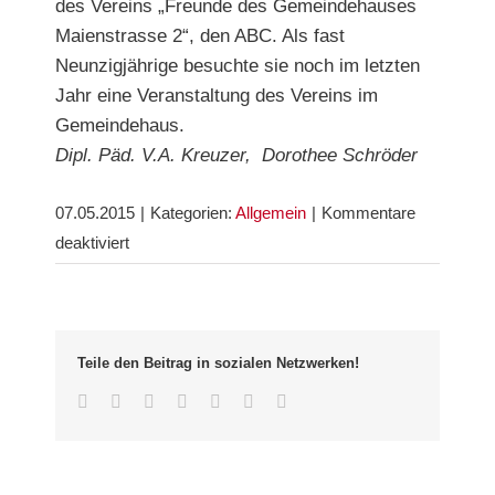
des Vereins „Freunde des Gemeindehauses
Maienstrasse 2“, den ABC. Als fast
Neunzigjährige besuchte sie noch im letzten
Jahr eine Veranstaltung des Vereins im
Gemeindehaus.
Dipl. Päd. V.A. Kreuzer, Dorothee Schröder
07.05.2015
|
Kategorien:
Allgemein
|
Kommentare
für
deaktiviert
Inklusion
in
der
Wiehre
Teile den Beitrag in sozialen Netzwerken!
Facebook
Twitter
LinkedIn
Whatsapp
Google+
Pinterest
Email