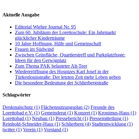
Aktuelle Ausgabe
Editorial Wiehre Journal Nr. 95
Zum 60. Jubiläum der Lorettoschule: Ein Jahrmarkt
glücklicher Kinderträume
10 Jahre Hoffnung, Hilfe und Gemeinschaft
Frauen im Südwind
Zwischen Grünfläche, Quartierstreff und Parkplatzfrage:
Ideen für den Gerwigplatz
Zum Thema PAK belasteter Alt-Teer
Wiedereröffnung des Hospizes Karl Josef in der
Türkenlouisstraße: Der letzten Zeit mehr Leben geben
Die besondere Bedeutung der Schlierbergstraße
Schlagwörter
Denkmalschutz
(1)
Flächennutzungsplan
(2)
Freunde des
Lorettobad e.V.
(1)
Gemeinderat
(1)
Konzert
(1)
Kronimus-Haus
(1)
Lorettobad
(1)
Neubau
(1)
Pressebericht
(1)
Pressemitteilung
(1)
Reinhold-Schneider-Haus
(1)
Schlierberg
(4)
Stadtentwicklung
(1)
twitter
(1)
Verein
(1)
Vorstand
(1)