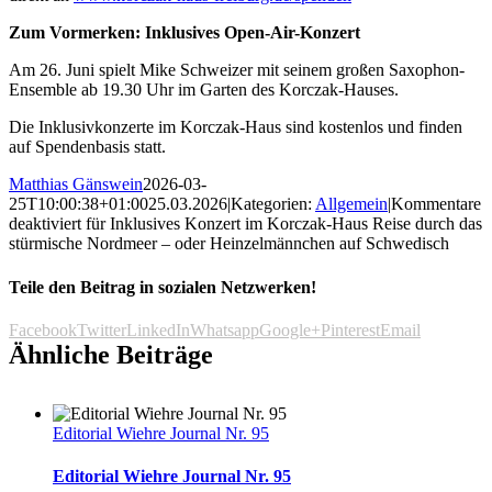
Zum Vormerken: Inklusives Open-Air-Konzert
Am 26. Juni spielt Mike Schweizer mit seinem großen Saxophon-
Ensemble ab 19.30 Uhr im Garten des Korczak-Hauses.
Die Inklusivkonzerte im Korczak-Haus sind kostenlos und finden
auf Spendenbasis statt.
Matthias Gänswein
2026-03-
25T10:00:38+01:00
25.03.2026
|
Kategorien:
Allgemein
|
Kommentare
deaktiviert
für Inklusives Konzert im Korczak-Haus Reise durch das
stürmische Nordmeer – oder Heinzelmännchen auf Schwedisch
Teile den Beitrag in sozialen Netzwerken!
Facebook
Twitter
LinkedIn
Whatsapp
Google+
Pinterest
Email
Ähnliche Beiträge
Editorial Wiehre Journal Nr. 95
Editorial Wiehre Journal Nr. 95