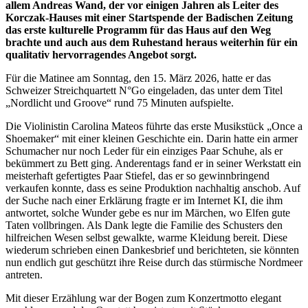
allem Andreas Wand, der vor einigen Jahren als Leiter des
Korczak-Hauses mit einer Startspende der Badischen Zeitung
das erste kulturelle Programm für das Haus auf den Weg
brachte und auch aus dem Ruhestand heraus weiterhin für ein
qualitativ hervorragendes Angebot sorgt.
Für die Matinee am Sonntag, den 15. März 2026, hatte er das
Schweizer Streichquartett N°Go eingeladen, das unter dem Titel
„Nordlicht und Groove“ rund 75 Minuten aufspielte.
Die Violinistin Carolina Mateos führte das erste Musikstück „Once a
Shoemaker“ mit einer kleinen Geschichte ein. Darin hatte ein armer
Schumacher nur noch Leder für ein einziges Paar Schuhe, als er
bekümmert zu Bett ging. Anderentags fand er in seiner Werkstatt ein
meisterhaft gefertigtes Paar Stiefel, das er so gewinnbringend
verkaufen konnte, dass es seine Produktion nachhaltig anschob. Auf
der Suche nach einer Erklärung fragte er im Internet KI, die ihm
antwortet, solche Wunder gebe es nur im Märchen, wo Elfen gute
Taten vollbringen. Als Dank legte die Familie des Schusters den
hilfreichen Wesen selbst gewalkte, warme Kleidung bereit. Diese
wiederum schrieben einen Dankesbrief und berichteten, sie
könnten
nun endlich gut geschützt ihre Reise durch das
stürmische Nordmeer
antreten.
Mit dieser Erzählung war der Bogen zum Konzertmotto elegant