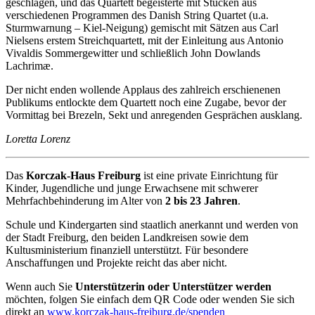
geschlagen, und das Quartett begeisterte mit Stücken aus
verschiedenen Programmen des Danish String Quartet (u.a.
Sturmwarnung – Kiel-Neigung) gemischt mit Sätzen aus Carl
Nielsens erstem Streichquartett, mit der Einleitung aus Antonio
Vivaldis Sommergewitter und schließlich John Dowlands
Lachrimæ.
Der nicht enden wollende Applaus des zahlreich erschienenen
Publikums entlockte dem Quartett noch eine Zugabe, bevor der
Vormittag bei Brezeln, Sekt und anregenden Gesprächen ausklang.
Loretta Lorenz
Das
Korczak-Haus Freiburg
ist eine private Einrichtung für
Kinder, Jugendliche und junge Erwachsene mit schwerer
Mehrfachbehinderung im Alter von
2 bis 23 Jahren
.
Schule und Kindergarten sind staatlich anerkannt und werden von
der Stadt Freiburg, den beiden Landkreisen sowie dem
Kultusministerium finanziell unterstützt. Für besondere
Anschaffungen und Projekte reicht das aber nicht.
Wenn auch Sie
Unterstützerin oder Unterstützer
werden
möchten, folgen Sie einfach dem QR Code oder wenden Sie sich
direkt an
www.korczak-haus-freiburg.de/spenden