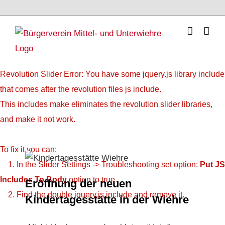
Skip
to
content
Revolution Slider Error: You have some jquery.js library include
that comes after the revolution files js include.
This includes make eliminates the revolution slider libraries,
and make it not work.
To fix it you can:
1. In the Slider Settings -> Troubleshooting set option:
Put JS
Eröffnung der neuen Kindertagesstätte in der
Wiehre
Includes To Body
option to true.
Eröffnung der neuen
2. Find the double jquery.js include and remove it.
Kindertagesstätte in der Wiehre