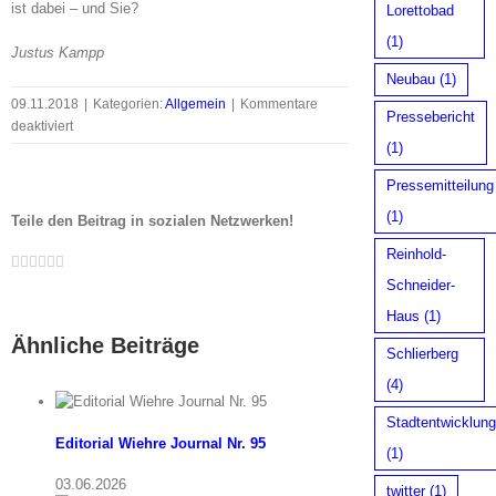
ist dabei – und Sie?
Lorettobad
(1)
Justus Kampp
Neubau
(1)
09.11.2018
|
Kategorien:
Allgemein
|
Kommentare
Pressebericht
für
deaktiviert
(1)
Zukunft
fürs
Pressemitteilung
Feuerwehrhaus:
Die
(1)
Teile den Beitrag in sozialen Netzwerken!
Stadt
Reinhold-
Facebook
Twitter
LinkedIn
Whatsapp
Google+
Pinterest
Email
zeigt
nach
Schneider-
Intervention
Haus
(1)
des
Ähnliche Beiträge
Bürgervereins
Schlierberg
konkrete
(4)
Gesprächsbereitschaft
Stadtentwicklung
Editorial Wiehre Journal Nr. 95
(1)
03.06.2026
twitter
(1)