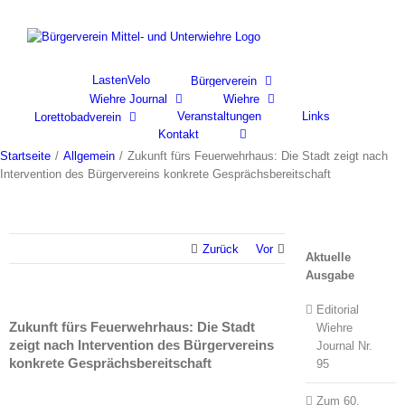
Skip
to
content
LastenVelo
Bürgerverein
Wiehre Journal
Wiehre
Veranstaltungen
Links
Lorettobadverein
Kontakt
Startseite
/
Allgemein
/
Zukunft fürs Feuerwehrhaus: Die Stadt zeigt nach
Intervention des Bürgervereins konkrete Gesprächsbereitschaft
Zurück
Vor
Aktuelle
Ausgabe
Editorial
Zukunft fürs Feuerwehrhaus: Die Stadt
Wiehre
zeigt nach Intervention des Bürgervereins
Journal Nr.
konkrete Gesprächsbereitschaft
95
Zum 60.