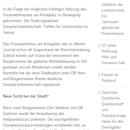
Jubiläum der
In die Frage der möglichen künftigen Nutzung des
Lorettoschule:
Feuerwehrhauses am Annaplatz ist Bewegung
Ein
gekommen. Die Stadt signalisiert
Jahrmarkt
Gesprächsbereitschaft. Treffen für Interessierte im
glücklicher
Januar.
Kinderträume
Das Feuerwehrhaus am Annaplatz war im Wiehre
10 Jahre
Journal schon oft Gegenstand der Berichterstattung.
Hoffnung,
Zuletzt konnte auf Grund der Intervention des
Hilfe und
Bürgervereins die geplante Wohnbebauung im Hof
Gemeinschaft
gestoppt und ein Moratorium erwirkt werden.
Nunmehr hat die neue Stadtspitze unter OB Horn
Frauen im
und Bürgermeister Breiter deutliche
Südwind
Gesprächsbereitschaft signalisiert.
Zwischen
Neue Sicht bei der Stadt?
Grünfläche,
Quartierstreff
Noch unter Bürgermeister Otto Neideck und OB
und
Salomon wurde die Veräußerung des
Parkplatzfrage:
Hofgrundstücks präferiert. Die durchgeführten
Ideen für den
Grundstücksausschreibungen scheiterten teils an
Gerwigplatz