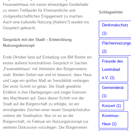
Feuerwehrhaus mit seiner ehrwürdigen Gerätehalle
zu einem Treffpunkt für Ehrenamtliche und
Schlagwörter
zivilgesellschaftliches Engagement zu machen.
Auch eine kulturelle Nutzung (Ateliers?) wurden ins
Denkmalschutz
Gespräch gebracht.
(1)
Gespräch mit der Stadt – Entwicklung
Flächennutzungs
Nutzungskonzept
(2)
Ende Oktober fand auf Einladung von BM Breiter ein
Freunde des
erstes äußerst konstruktives Gespräch in Sachen
„Feuerwehrhaus“ mit Vertretern des Bürgervereins
Lorettobad
statt. Beiden Seiten war und ist bewusst, dass Haus
e.V.
(1)
und Lage ein großes Maß an Sensibilität verlangen.
Der erste Schritt ist getan. Die Stadt gewährte
Gemeinderat
Einblick in ihre Überlegungen und zeigte Grenzen
(1)
des Machbaren auf. Dass dieser Schritt von der
Stadt auf die Bürgerschaft zu erfolgte, ist ein
Konzert
(1)
ermutigendes Zeichen einer neuen Gesprächskultur
Kronimus-
seitens der Stadtspitze. Nun ist es an der
Bürgerschaft, im Februar ein Nutzungskonzept zur
Haus
(1)
weiteren Diskussion vorzulegen. Der Bürgerverein