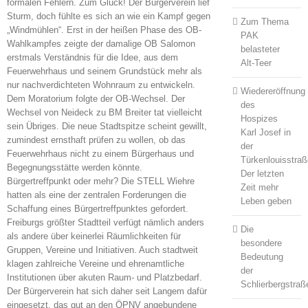
formalen Fehlern. Zum Glück! Der Bürgerverein lief
Sturm, doch fühlte es sich an wie ein Kampf gegen
Zum Thema
„Windmühlen“. Erst in der heißen Phase des OB-
PAK
Wahlkampfes zeigte der damalige OB Salomon
belasteter
erstmals Verständnis für die Idee, aus dem
Alt-Teer
Feuerwehrhaus und seinem Grundstück mehr als
nur nachverdichteten Wohnraum zu entwickeln.
Wiedereröffnung
Dem Moratorium folgte der OB-Wechsel. Der
des
Wechsel von Neideck zu BM Breiter tat vielleicht
Hospizes
sein Übriges. Die neue Stadtspitze scheint gewillt,
Karl Josef in
zumindest ernsthaft prüfen zu wollen, ob das
der
Feuerwehrhaus nicht zu einem Bürgerhaus und
Türkenlouisstraß
Begegnungsstätte werden könnte.
Der letzten
Bürgertreffpunkt oder mehr? Die STELL Wiehre
Zeit mehr
hatten als eine der zentralen Forderungen die
Leben geben
Schaffung eines Bürgertreffpunktes gefordert.
Freiburgs größter Stadtteil verfügt nämlich anders
Die
als andere über keinerlei Räumlichkeiten für
besondere
Gruppen, Vereine und Initiativen. Auch stadtweit
Bedeutung
klagen zahlreiche Vereine und ehrenamtliche
der
Institutionen über akuten Raum- und Platzbedarf.
Schlierbergstraß
Der Bürgerverein hat sich daher seit Langem dafür
eingesetzt, das gut an den ÖPNV angebundene