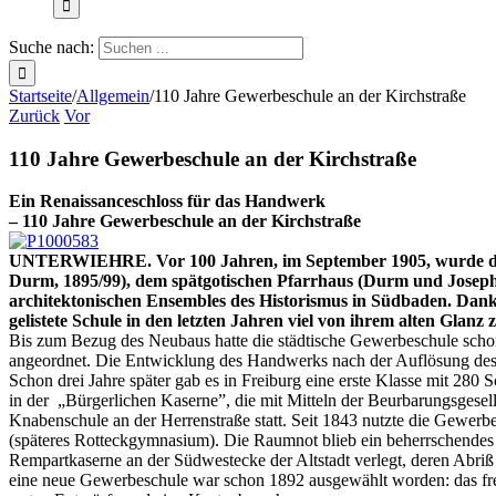
Suche nach:
Startseite
/
Allgemein
/
110 Jahre Gewerbeschule an der Kirchstraße
Zurück
Vor
110 Jahre Gewerbeschule an der Kirchstraße
Ein Renaissanceschloss für das Handwerk
– 110 Jahre Gewerbeschule an der Kirchstraße
UNTERWIEHRE. Vor 100 Jahren, im September 1905, wurde das 
Durm, 1895/99), dem spätgotischen Pfarrhaus (Durm und Joseph Gr
architektonischen Ensembles des Historismus in Südbaden. Dank
gelistete Schule in den letzten Jahren viel von ihrem alten Glanz
Bis zum Bezug des Neubaus hatte die städtische Gewerbeschule scho
angeordnet. Die Entwicklung des Handwerks nach der Auflösung des a
Schon drei Jahre später gab es in Freiburg eine erste Klasse mit 28
in der „Bürgerlichen Kaserne”, die mit Mitteln der Beurbarungsgesell
Knabenschule an der Herrenstraße statt. Seit 1843 nutzte die Gewerb
(späteres Rotteckgymnasium). Die Raumnot blieb ein beherrschendes
Rempartkaserne an der Südwestecke der Altstadt verlegt, deren Abriß 
eine neue Gewerbeschule war schon 1892 ausgewählt worden: das frei