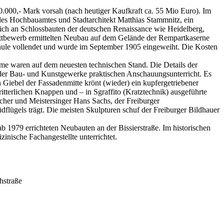
0.000,- Mark vorsah (nach heutiger Kaufkraft ca. 55 Mio Euro). Im
s Hochbauamtes und Stadtarchitekt Matthias Stammnitz, ein
sich an Schlossbauten der deutschen Renaissance wie Heidelberg,
ettbewerb ermittelten Neubau auf dem Gelände der Rempartkaserne
hule vollendet und wurde im September 1905 eingeweiht. Die Kosten
ume waren auf dem neuesten technischen Stand. Die Details der
 der Bau- und Kunstgewerke praktischen Anschauungsunterricht. Es
Giebel der Fassadenmitte krönt (wieder) ein kupfergetriebener
terlichen Knappen und – in Sgraffito (Kratztechnik) ausgeführte
cher und Meistersinger Hans Sachs, der Freiburger
flügels trägt. Die meisten Skulpturen schuf der Freiburger Bildhauer
 1979 errichteten Neubauten an der Bissierstraße. Im historischen
nische Fachangestellte unterrichtet.
hstraße