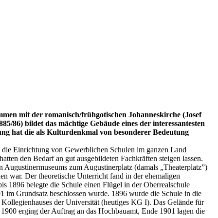
en mit der romanisch/frühgotischen Johanneskirche (Josef
85/86) bildet das mächtige Gebäude eines der interessantesten
zung hat die als Kulturdenkmal von besonderer Bedeutung
4 die Einrichtung von Gewerblichen Schulen im ganzen Land
tten den Bedarf an gut ausgebildeten Fachkräften steigen lassen.
igen Augustinermuseums zum Augustinerplatz (damals „Theaterplatz”)
en war. Der theoretische Unterricht fand in der ehemaligen
is 1896 belegte die Schule einen Flügel in der Oberrealschule
91 im Grundsatz beschlossen wurde. 1896 wurde die Schule in die
n Kollegienhauses der Universität (heutiges KG I). Das Gelände für
. 1900 erging der Auftrag an das Hochbauamt, Ende 1901 lagen die