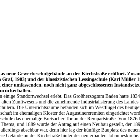
neue Gewerbeschulgebäude an der Kirchstraße eröffnet. Zusamm
af, 1903) und der klassizistischen Lessingschule (Karl Müller 18
 einer umfassenden, noch nicht ganz abgeschlossenen Instandset
 zurückerhalten.
n einige Standortwechsel erlebt. Das Großherzogtum Baden hatte 183
lten Zunftwesens und die zunehmende Industrialisierung des Landes ha
0 Schülern. Die Unterrichtsräume befanden sich im Westflügel des heut
schaft im ehemaligen Kloster der Augustinereremiten eingerichtet word
eschule das ehemalige Breisacher Tor an der Rempartstraße. Von 1876 b
 Thema, und 1889 wurde der Antrag auf einen Neubau gestellt, der 18
allerdings absehbar war, denn hier lag der künftige Bauplatz des neue
e Gelände an der Kirchstraße hinter der neu erbauten Johanneskirche