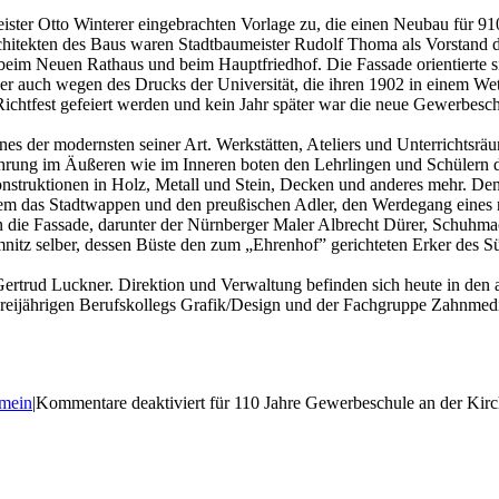
ster Otto Winterer eingebrachten Vorlage zu, die einen Neubau für 91
ekten des Baus waren Stadtbaumeister Rudolf Thoma als Vorstand de
a beim Neuen Rathaus und beim Hauptfriedhof. Die Fassade orientierte 
er auch wegen des Drucks der Universität, die ihren 1902 in einem W
chtfest gefeiert werden und kein Jahr später war die neue Gewerbesc
nes der modernsten seiner Art. Werkstätten, Ateliers und Unterrichtsrä
führung im Äußeren wie im Inneren boten den Lehrlingen und Schülern
struktionen in Holz, Metall und Stein, Decken und anderes mehr. Den 
 das Stadtwappen und den preußischen Adler, den Werdegang eines rit
n die Fassade, darunter der Nürnberger Maler Albrecht Dürer, Schuhma
tz selber, dessen Büste den zum „Ehrenhof” gerichteten Erker des Süd
ertrud Luckner. Direktion und Verwaltung befinden sich heute in den ab
ijährigen Berufskollegs Grafik/Design und der Fachgruppe Zahnmedizi
mein
|
Kommentare deaktiviert
für 110 Jahre Gewerbeschule an der Kirc