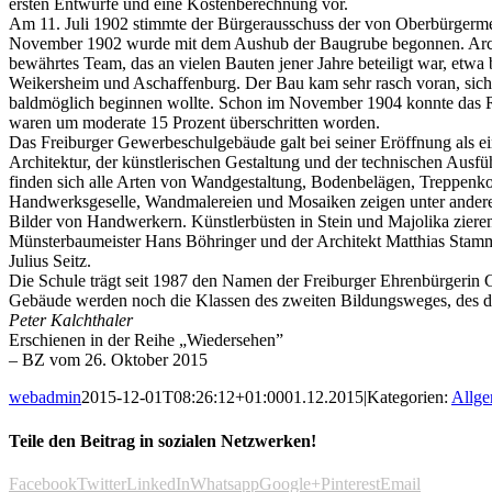
ersten Entwürfe und eine Kostenberechnung vor.
Am 11. Juli 1902 stimmte der Bürgerausschuss der von Oberbürgermei
November 1902 wurde mit dem Aushub der Baugrube begonnen. Archit
bewährtes Team, das an vielen Bauten jener Jahre beteiligt war, etw
Weikersheim und Aschaffenburg. Der Bau kam sehr rasch voran, sich
baldmöglich beginnen wollte. Schon im November 1904 konnte das Ri
waren um moderate 15 Prozent überschritten worden.
Das Freiburger Gewerbeschulgebäude galt bei seiner Eröffnung als ei
Architektur, der künstlerischen Gestaltung und der technischen Aus
finden sich alle Arten von Wandgestaltung, Bodenbelägen, Treppenkon
Handwerksgeselle, Wandmalereien und Mosaiken zeigen unter anderem
Bilder von Handwerkern. Künstlerbüsten in Stein und Majolika ziere
Münsterbaumeister Hans Böhringer und der Architekt Matthias Stammni
Julius Seitz.
Die Schule trägt seit 1987 den Namen der Freiburger Ehrenbürgerin G
Gebäude werden noch die Klassen des zweiten Bildungsweges, des dre
Peter Kalchthaler
Erschienen in der Reihe „Wiedersehen”
– BZ vom 26. Oktober 2015
webadmin
2015-12-01T08:26:12+01:00
01.12.2015
|
Kategorien:
Allge
Teile den Beitrag in sozialen Netzwerken!
Facebook
Twitter
LinkedIn
Whatsapp
Google+
Pinterest
Email