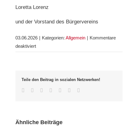
Loretta Lorenz
und der Vorstand des Bürgervereins
03.06.2026
|
Kategorien:
Allgemein
|
Kommentare
für
deaktiviert
Editorial
Wiehre
Journal
Nr.
Teile den Beitrag in sozialen Netzwerken!
95
Facebook
Twitter
LinkedIn
Whatsapp
Google+
Pinterest
Email
Ähnliche Beiträge