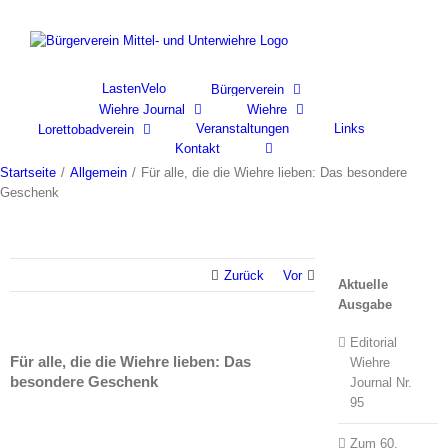
Skip
to
content
LastenVelo
Bürgerverein
Wiehre Journal
Wiehre
Veranstaltungen
Links
Lorettobadverein
Kontakt
Startseite
/
Allgemein
/
Für alle, die die Wiehre lieben: Das besondere
Geschenk
Zurück
Vor
Aktuelle
Ausgabe
Editorial
Für alle, die die Wiehre lieben: Das
Wiehre
besondere Geschenk
Journal Nr.
95
Zum 60.