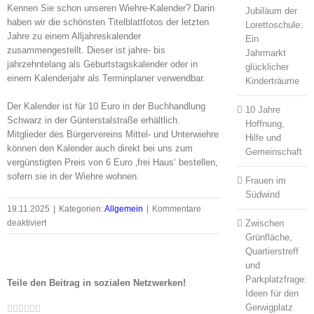
Kennen Sie schon unseren Wiehre-Kalender? Darin
Jubiläum der
haben wir die schöns
ten Titelblattfotos der letzten
Lorettoschule:
Jahre zu einem Alljahreskalender
Ein
zusammengestellt. Dieser ist jahre- bis
Jahrmarkt
jahrzehntelang als Geburtstagskalender oder in
glücklicher
einem Kalenderjahr als Terminplaner verwendbar.
Kinderträume
Der Kalender ist für 10 Euro in der Buchhandlung
10 Jahre
Schwarz in der Günterstalstraße erhältlich.
Hoffnung,
Mitglieder des Bürgervereins Mittel- und Unterwiehre
Hilfe und
können den Kalender auch direkt bei
uns zum
Gemeinschaft
vergünstigten Preis von 6 Euro ‚frei Haus‘ bestellen,
sofern sie in der Wiehre wohnen.
Frauen im
Südwind
19.11.2025
|
Kategorien:
Allgemein
|
Kommentare
für
Zwischen
deaktiviert
Für
Grünfläche,
alle,
Quartierstreff
die
und
die
Parkplatzfrage:
Teile den Beitrag in sozialen Netzwerken!
Wiehre
Ideen für den
Facebook
Twitter
LinkedIn
Whatsapp
Google+
Pinterest
Email
lieben:
Gerwigplatz