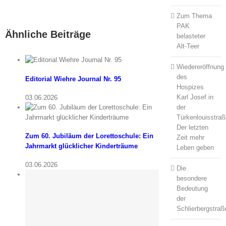
Das
besondere
Zum Thema
Geschenk
PAK
Ähnliche Beiträge
belasteter
Alt-Teer
Wiedereröffnung
des
Editorial Wiehre Journal Nr. 95
Hospizes
Karl Josef in
03.06.2026
der
Türkenlouisstraß
Der letzten
Zum 60. Jubiläum der Lorettoschule: Ein
Zeit mehr
Jahrmarkt glücklicher Kinderträume
Leben geben
03.06.2026
Die
besondere
Bedeutung
der
Schlierbergstraß