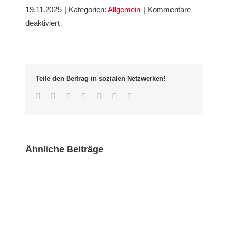
19.11.2025
|
Kategorien:
Allgemein
|
Kommentare
für
deaktiviert
Klingende
Wonnhalde
im
Regen
Teile den Beitrag in sozialen Netzwerken!
Facebook
Twitter
LinkedIn
Whatsapp
Google+
Pinterest
Email
Ähnliche Beiträge