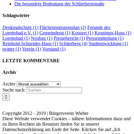
Die besondere Bedeutung der Schlierbergstraße
Schlagwörter
Denkmalschutz
(1)
Flächennutzungsplan
(2)
Freunde des
Lorettobad e.V.
(1)
Gemeinderat
(1)
Konzert
(1)
Kronimus-Haus
(1)
Lorettobad
(1)
Neubau
(1)
Pressebericht
(1)
Pressemitteilung
(1)
Reinhold-Schneider-Haus
(1)
Schlierberg
(4)
Stadtentwicklung
(1)
twitter
(1)
Verein
(1)
Vorstand
(1)
LETZTE KOMMENTARE
Archiv
Archiv
Suche nach:
Kontakt
Impressum
Datenschutzerklärung
Copyright 2012 - 2019 | Bürgerverein Wiehre
Diese Website verwendet Cookies – nähere Informationen dazu und
zu Ihren Rechten als Benutzer finden Sie in unserer
Datenschutzerklärung am Ende der Seite. Klicken Sie auf „Ich