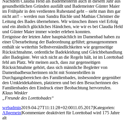
Nachdem Claudia Held als Bademeisterin auch in diesem Jahr aus
gesundheitlichen Gründen ausfällt und Bademeister Günter Maier
im Frühjahr in den verdienten Ruhestand geht – sieht man ihm gar
nicht an!! – werden nun Sandra Bächle und Mathias Christner die
Leitung des Bades übernehmen. Wir wünschen ihnen viel Erfolg
und ein ähnlich glückliches Händchen, wie wir es bei Claudia Held
und Günter Maier immer wieder erleben konnten.
Ereignisse der letzten Jahre hauptsächlich im Damenbad haben zu
einer Überarbeitung der Badeordnung geführt; genaugenommen
enthält sie weiterhin Selbstverständlichkeiten wie gegenseitige
Rücksichtnahme, ordentliche Badekleidung und Gleichbehandlung
aller Badegäste. Wer sich nicht an die Regeln hält, ist im Lorettobad
fehl am Platz. Wir meinen auch, dass zur gegenseitigen
Rücksichtnahme gehört, dass sich männliche Begleiter von
Damenbadbesucherinnen nicht mit Sonnenbrillen in
Durchgangsbereichen des Familienbades, insbesondere gegenüber
den Umkleidekabinen, platzieren und bei den Besucherinnen des
Familienbades den Eindruck einer Beobachtung hervorrufen.
Klaus Winkler
„Freunde des Lorettobades“
webadmin
2019-04-27T11:11:28+02:00
11.05.2017
|
Kategorien:
Allgemein
|
Kommentare deaktiviert
für Lorettobad wird 175 Jahre
alt