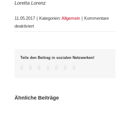
Loretta Lorenz
11.05.2017
|
Kategorien:
Allgemein
|
Kommentare
für
deaktiviert
Pack
die
Badehose
ein…
Teile den Beitrag in sozialen Netzwerken!
Am
Facebook
Twitter
LinkedIn
Whatsapp
Google+
Pinterest
Email
Ende
wird
im
Lollo
Ähnliche Beiträge
alles
wieder
gut!