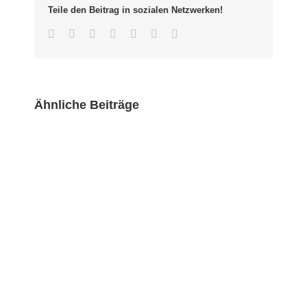
Teile den Beitrag in sozialen Netzwerken!
Facebook
Twitter
LinkedIn
Whatsapp
Google+
Pinterest
Email
Ähnliche Beiträge