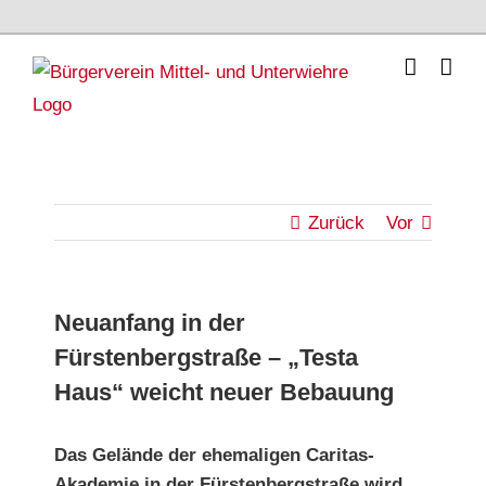
Skip
to
content
Zurück
Vor
Neuanfang in der
Fürstenbergstraße – „Testa
Haus“ weicht neuer Bebauung
Das Gelände der ehemaligen Caritas-
Akademie in der Fürstenbergstraße wird