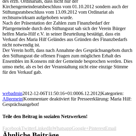
des erzb. Ordinariats, dass nicht nur der
Kirchengemeinderatsbeschluss vom 01.10.2012 sondern auch der
Stiftungsratsbeschluss vom 13.09.2012 vom Ordinariat als
rechtsunwirksam aufgehoben wurde.
Nach der Präsentation der Zahlen zum Finanzbedarf der
Pfarrgemeinde durch den Stiftungsrat sah sich der Verein Bürger
helfen Maria-Hilf e.V. in seiner Beurteilung bestätigt, dass ein
Verkauf des Maria Hilf Geländes aus Gründen des Finanzbedarfs
nicht notwendig ist.
Der Verein hofft, dass nach Annahme des Gesprächsangebots durch
den Stiftungsrat die offenen Fragen zum möglichen Erhalt des
Ensembles im Konsens mit der Gemeinde besprochen werden. Dies
umso mehr, als es bei der Veranstaltung nicht eine einzige Stimme
für den Verkauf gab.
webadmin
2012-12-06T11:50:16+01:00
06.12.2012
|
Kategorien:
Allgemein
|
Kommentare deaktiviert
für Presseerklärung: Maria Hilf:
Gesprächsangebot!
Teile den Beitrag in sozialen Netzwerken!
Facebook
Twitter
LinkedIn
Whatsapp
Google+
Pinterest
Email
Ähnliche Beiträge