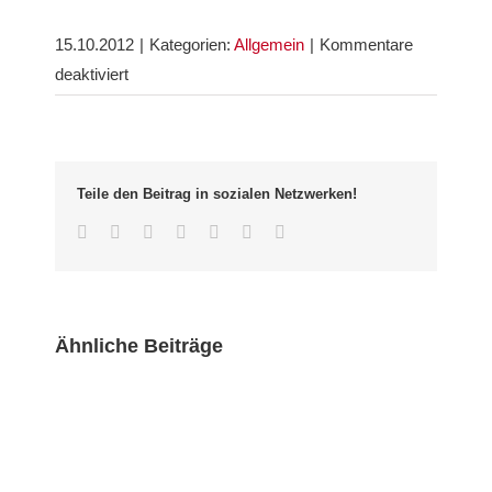
15.10.2012
|
Kategorien:
Allgemein
|
Kommentare
für
deaktiviert
Stellungnahme
des
Bürgervereins
zum
Teile den Beitrag in sozialen Netzwerken!
Thema
Facebook
Twitter
LinkedIn
Whatsapp
Google+
Pinterest
Email
„Mögliche
Bebauung
der
Wonnhalde-
Ähnliche Beiträge
Kleingärten“