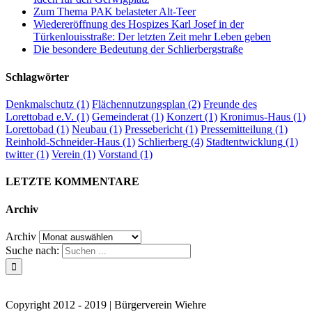
Zum Thema PAK belasteter Alt-Teer
Wiedereröffnung des Hospizes Karl Josef in der
Türkenlouisstraße: Der letzten Zeit mehr Leben geben
Die besondere Bedeutung der Schlierbergstraße
Schlagwörter
Denkmalschutz
(1)
Flächennutzungsplan
(2)
Freunde des
Lorettobad e.V.
(1)
Gemeinderat
(1)
Konzert
(1)
Kronimus-Haus
(1)
Lorettobad
(1)
Neubau
(1)
Pressebericht
(1)
Pressemitteilung
(1)
Reinhold-Schneider-Haus
(1)
Schlierberg
(4)
Stadtentwicklung
(1)
twitter
(1)
Verein
(1)
Vorstand
(1)
LETZTE KOMMENTARE
Archiv
Archiv
Suche nach:
Kontakt
Impressum
Datenschutzerklärung
Copyright 2012 - 2019 | Bürgerverein Wiehre