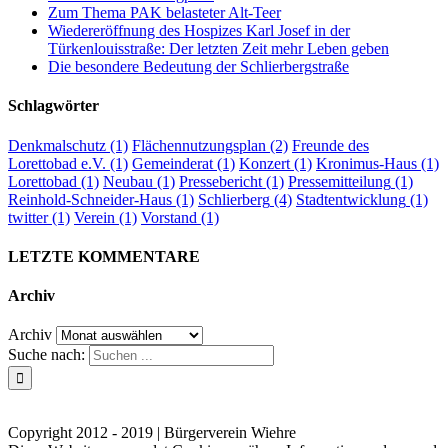
Zum Thema PAK belasteter Alt-Teer
Wiedereröffnung des Hospizes Karl Josef in der
Türkenlouisstraße: Der letzten Zeit mehr Leben geben
Die besondere Bedeutung der Schlierbergstraße
Schlagwörter
Denkmalschutz
(1)
Flächennutzungsplan
(2)
Freunde des
Lorettobad e.V.
(1)
Gemeinderat
(1)
Konzert
(1)
Kronimus-Haus
(1)
Lorettobad
(1)
Neubau
(1)
Pressebericht
(1)
Pressemitteilung
(1)
Reinhold-Schneider-Haus
(1)
Schlierberg
(4)
Stadtentwicklung
(1)
twitter
(1)
Verein
(1)
Vorstand
(1)
LETZTE KOMMENTARE
Archiv
Archiv
Suche nach:
Kontakt
Impressum
Datenschutzerklärung
Copyright 2012 - 2019 | Bürgerverein Wiehre