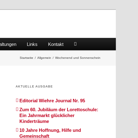
altungen
Links
Kontakt
Startseite
/
Allgemein
/
Wochenend und Sonnenschein
AKTUELLE AUSGABE
Editorial Wiehre Journal Nr. 95
Zum 60. Jubiläum der Lorettoschule:
Ein Jahrmarkt glücklicher
Kinderträume
10 Jahre Hoffnung, Hilfe und
Gemeinschaft