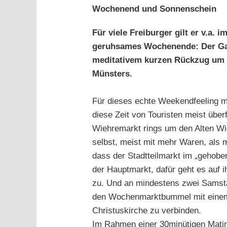
grösseres
Wochenend und Sonnenschein
Bild
Für viele Freiburger gilt er v.a.
geruhsames Wochenende: Der Ga
meditativem
kurzen Rückzug um d
Münsters.
Für dieses echte Weekendfeeling m
diese Zeit von Touristen meist über
Wiehremarkt rings um den Alten Wie
selbst, meist mit mehr Waren, als 
dass der Stadtteilmarkt im „gehoben
der Hauptmarkt, dafür geht es auf i
zu. Und an mindestens zwei Samst
den Wochenmarktbummel mit einem
Christuskirche zu verbinden.
Im Rahmen einer 30minütigen Matin