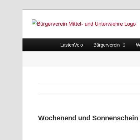
Skip
to
content
LastenVelo
Bürgerverein
W
Wochenend und Sonnenschein
Zeige