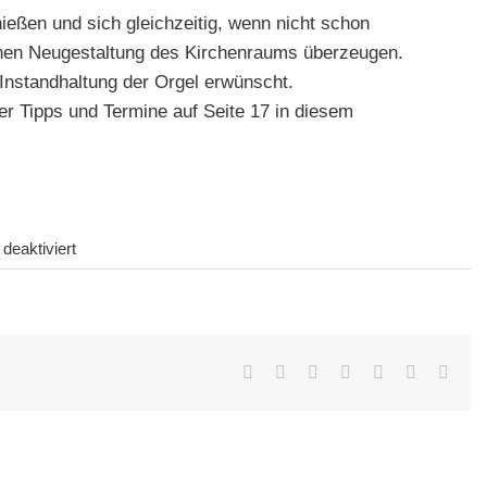
eßen und sich gleichzeitig, wenn nicht schon
enen Neugestaltung des Kirchenraums überzeugen.
ie Instandhaltung der Orgel erwünscht.
er Tipps und Termine auf Seite 17 in diesem
für
eaktiviert
Wochenend
und
Sonnenschein
Facebook
Twitter
LinkedIn
Whatsapp
Google+
Pinterest
Emai