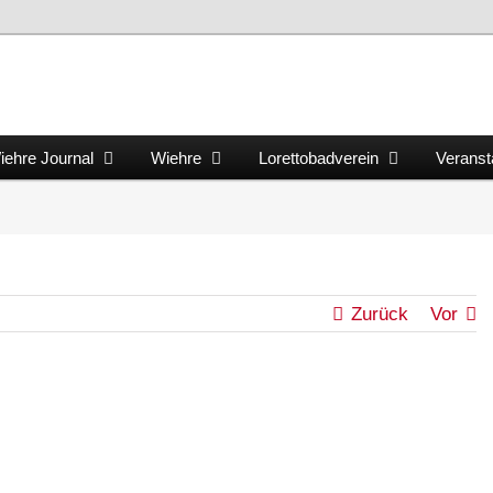
iehre Journal
Wiehre
Lorettobadverein
Veranst
Zurück
Vor