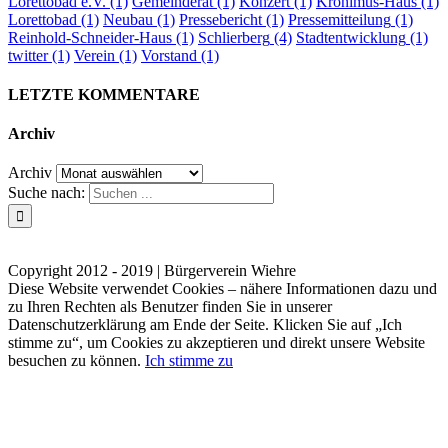
Lorettobad e.V.
(1)
Gemeinderat
(1)
Konzert
(1)
Kronimus-Haus
(1)
Lorettobad
(1)
Neubau
(1)
Pressebericht
(1)
Pressemitteilung
(1)
Reinhold-Schneider-Haus
(1)
Schlierberg
(4)
Stadtentwicklung
(1)
twitter
(1)
Verein
(1)
Vorstand
(1)
LETZTE KOMMENTARE
Archiv
Archiv
Suche nach:
Kontakt
Impressum
Datenschutzerklärung
Copyright 2012 - 2019 | Bürgerverein Wiehre
Diese Website verwendet Cookies – nähere Informationen dazu und
zu Ihren Rechten als Benutzer finden Sie in unserer
Datenschutzerklärung am Ende der Seite. Klicken Sie auf „Ich
stimme zu“, um Cookies zu akzeptieren und direkt unsere Website
besuchen zu können.
Ich stimme zu