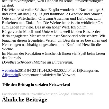
behutsam vorangehen, weil Handeln zu schnell unwiederbringlich
zerstört.
Die Wiehre ist voller Schätze. Es gibt wunderbare Nachbarn, groß
und klein, alt und jung. Es gibt traditionelle Gebäude und Straßen,
Orte zum Wirtschaften, Orte zum Ausatmen und Luftholen, zum
Einkehren und Einkaufen. Die Wiehre heute ist ein wirklicher Ort
zum Leben für viele. Das ist ein hoher Wert. Ich bin im
Bürgerverein Mitteil- und Unterwiehre, weil ich den Einsatz der
darin engagierten Menschen für unser Stadtviertel sehr schätze. Wir
brauchen diesen lebendigen Verein, um Bewährtes zu bewahren und
Neuerungen nachhaltig zu gestalten – mit Kraft und Herz für die
Wiehre.
Im Namen der Redaktion wünsche ich Ihnen viel Spaß beim Lesen
des Journals.
Dorothee Schröder (Mitglied im Bürgerverein)
webadmin
2013-04-22T11:44:02+02:00
22.04.2013
|
Kategorien:
Allgemein
|
Kommentare deaktiviert
für Vorwort
Teile den Beitrag in sozialen Netzwerken!
Facebook
Twitter
LinkedIn
Whatsapp
Google+
Pinterest
Email
Ähnliche Beiträge