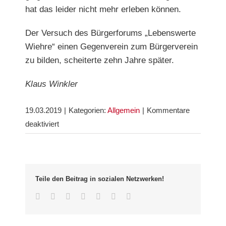
hat das leider nicht mehr erleben können.
Der Versuch des Bürgerforums „Lebenswerte
Wiehre“ einen Gegenverein zum Bürgerverein
zu bilden, scheiterte zehn Jahre später.
Klaus Winkler
19.03.2019
|
Kategorien:
Allgemein
|
Kommentare
für
deaktiviert
Aus
eins
mach
zwei:
Teile den Beitrag in sozialen Netzwerken!
Der
Facebook
Twitter
LinkedIn
Whatsapp
Google+
Pinterest
Email
Bürgerentscheid
1999