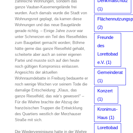
Denkmalschutz
zahlreiche Wohnungen, sondern das
ganze Vauban-Kasernengelände frei
(1)
wurden. Auch damals wurde die Stadt von
Flächennutzungsp
Wohnungsnot geplagt, da kamen diese
Wohnungen und das neue Baugelände
(2)
gerade richtig. – Einige Jahre zuvor war
unter Schmerzen ein Teil des Rieselfeldes
Freunde
zum Baugebiet gemacht worden; Böhme
des
hätte gerne das ganze Rieselfeld gehabt,
Lorettobad
scheiterte aber auch an seiner eigenen
Partei und musste sich auf den heute
e.V.
(1)
noch gültigen Kompromiss einlassen.
Gemeinderat
Angesichts der aktuellen
Wohnraumdebatte in Freiburg bedauerte er
(1)
noch wenige Wochen vor seinem Tode die
damalige Entscheidung: „Klaus, das
Konzert
ganze Rieselfeld, das wär’s gewesen!“ –
(1)
Für die Wiehre brachte der Abzug der
französischen Truppen die Entwicklung
Kronimus-
des Quartiers westlich der Merzhauser
Haus
(1)
Straße mit sich.
Lorettobad
Die Wiedervereinigung hatte in der Wiehre