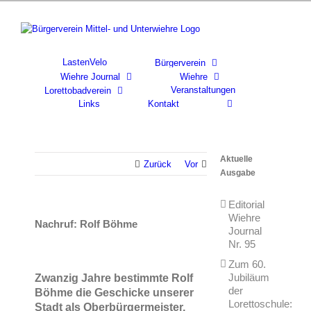
Skip
to
content
LastenVelo
Bürgerverein
Wiehre Journal
Wiehre
Veranstaltungen
Lorettobadverein
Links
Kontakt
Aktuelle
Zurück
Vor
Ausgabe
Editorial
Wiehre
Nachruf: Rolf Böhme
Journal
Nr. 95
Zum 60.
Jubiläum
Zwanzig Jahre bestimmte Rolf
der
Böhme die Geschicke unserer
Lorettoschule:
Stadt als Oberbürgermeister,