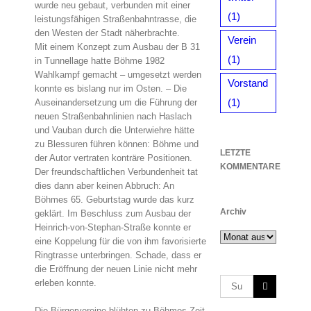
wurde neu gebaut, verbunden mit einer
(1)
leistungsfähigen Straßenbahntrasse, die
den Westen der Stadt näherbrachte.
Verein
Mit einem Konzept zum Ausbau der B 31
(1)
in Tunnellage hatte Böhme 1982
Wahlkampf gemacht – umgesetzt werden
Vorstand
konnte es bislang nur im Osten. – Die
(1)
Auseinandersetzung um die Führung der
neuen Straßenbahnlinien nach Haslach
und Vauban durch die Unterwiehre hätte
zu Blessuren führen können: Böhme und
LETZTE
der Autor vertraten konträre Positionen.
KOMMENTARE
Der freundschaftlichen Verbundenheit tat
dies dann aber keinen Abbruch: An
Böhmes 65. Geburtstag wurde das kurz
Archiv
geklärt. Im Beschluss zum Ausbau der
Heinrich-von-Stephan-Straße konnte er
Archiv
eine Koppelung für die von ihm favorisierte
Ringtrasse unterbringen. Schade, dass er
die Eröffnung der neuen Linie nicht mehr
Suche
erleben konnte.
nach:
Die Bürgervereine blühten zu Böhmes Zeit