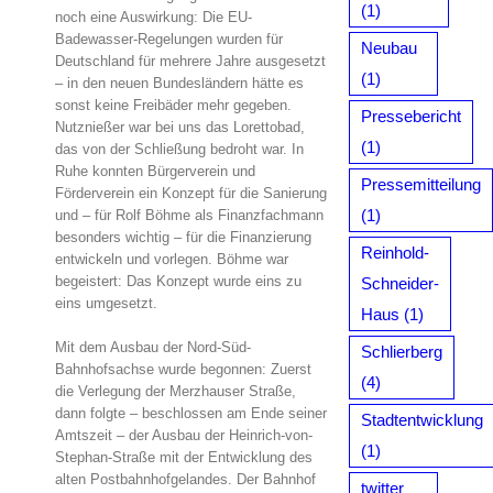
(1)
noch eine Auswirkung: Die EU-
Badewasser-Regelungen wurden für
Neubau
Deutschland für mehrere Jahre ausgesetzt
(1)
– in den neuen Bundesländern hätte es
sonst keine Freibäder mehr gegeben.
Pressebericht
Nutznießer war bei uns das Lorettobad,
(1)
das von der Schließung bedroht war. In
Ruhe konnten Bürgerverein und
Pressemitteilung
Förderverein ein Konzept für die Sanierung
(1)
und – für Rolf Böhme als Finanzfachmann
besonders wichtig – für die Finanzierung
Reinhold-
entwickeln und vorlegen. Böhme war
begeistert: Das Konzept wurde eins zu
Schneider-
eins umgesetzt.
Haus
(1)
Mit dem Ausbau der Nord-Süd-
Schlierberg
Bahnhofsachse wurde begonnen: Zuerst
(4)
die Verlegung der Merzhauser Straße,
dann folgte – beschlossen am Ende seiner
Stadtentwicklung
Amtszeit – der Ausbau der Heinrich-von-
(1)
Stephan-Straße mit der Entwicklung des
alten Postbahnhofgelandes. Der Bahnhof
twitter