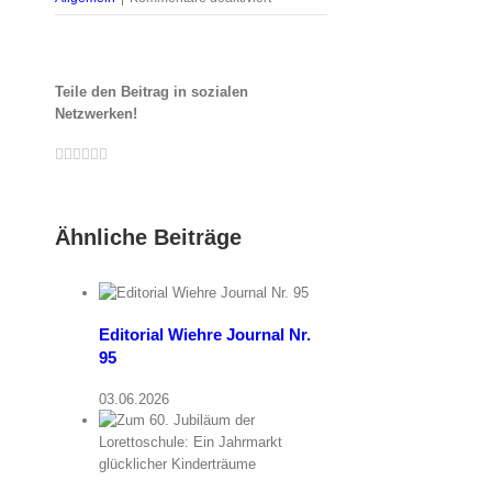
Nachruf:
Rolf
Böhme
Teile den Beitrag in sozialen
Netzwerken!
Facebook
Twitter
LinkedIn
Whatsapp
Google+
Pinterest
Email
Ähnliche Beiträge
Editorial Wiehre Journal Nr.
95
03.06.2026