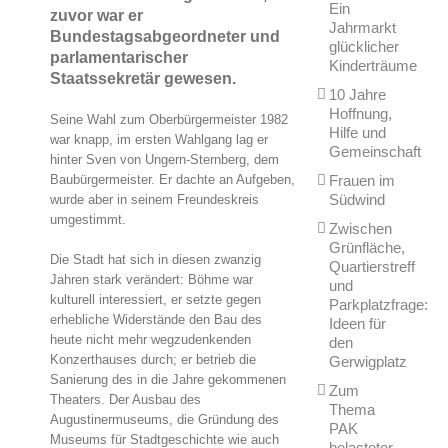
Ein
zuvor war er
Jahrmarkt
Bundestagsabgeordneter und
glücklicher
parlamentarischer
Kinderträume
Staatssekretär gewesen.
10 Jahre
Hoffnung,
Seine Wahl zum Oberbürgermeister 1982
Hilfe und
war knapp, im ersten Wahlgang lag er
Gemeinschaft
hinter Sven von Ungern-Sternberg, dem
Frauen im
Baubürgermeister. Er dachte an Aufgeben,
Südwind
wurde aber in seinem Freundeskreis
umgestimmt.
Zwischen
Grünfläche,
Die Stadt hat sich in diesen zwanzig
Quartierstreff
Jahren stark verändert: Böhme war
und
kulturell interessiert, er setzte gegen
Parkplatzfrage:
erhebliche Widerstände den Bau des
Ideen für
heute nicht mehr wegzudenkenden
den
Konzerthauses durch; er betrieb die
Gerwigplatz
Sanierung des in die Jahre gekommenen
Zum
Theaters. Der Ausbau des
Thema
Augustinermuseums, die Gründung des
PAK
Museums für Stadtgeschichte wie auch
belasteter