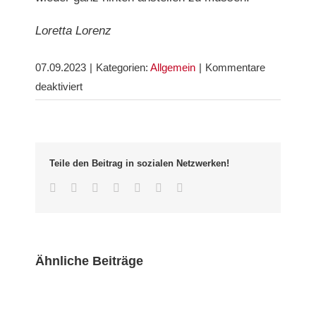
Loretta Lorenz
07.09.2023
|
Kategorien:
Allgemein
|
Kommentare
für
deaktiviert
Das
Ende
der
Kreidezeit
Teile den Beitrag in sozialen Netzwerken!
ist
Facebook
Twitter
LinkedIn
Whatsapp
Google+
Pinterest
Email
eingeläutet
Ähnliche Beiträge