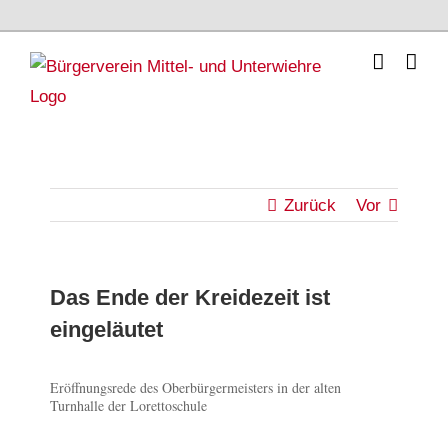
Skip
to
content
Zurück
Vor
Das Ende der Kreidezeit ist
eingeläutet
Zeige
Eröffnungsrede des Oberbürgermeisters in der alten
Turnhalle der Lorettoschule
grösseres
Bild