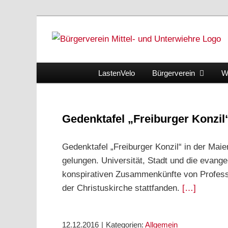
Skip
to
content
LastenVelo
Bürgerverein
W
Gedenktafel „Freiburger Konzil
Gedenktafel „Freiburger Konzil“ in der Maie
gelungen. Universität, Stadt und die evan
konspirativen Zusammenkünfte von Professor
der Christuskirche stattfanden.
[…]
12.12.2016
|
Kategorien:
Allgemein