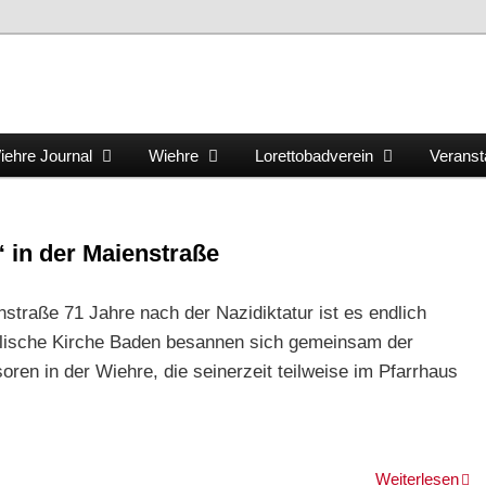
iehre Journal
Wiehre
Lorettobadverein
Veranst
“ in der Maienstraße
nstraße 71 Jahre nach der Nazidiktatur ist es endlich
gelische Kirche Baden besannen sich gemeinsam der
en in der Wiehre, die seinerzeit teilweise im Pfarrhaus
Weiterlesen