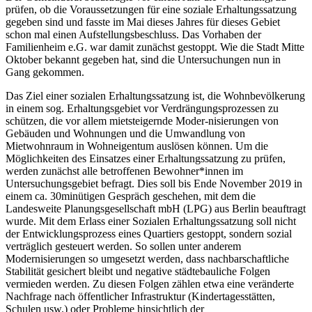
prüfen, ob die Voraussetzungen für eine soziale Erhaltungssatzung
gegeben sind und fasste im Mai dieses Jahres für dieses Gebiet
schon mal einen Aufstellungsbeschluss. Das Vorhaben der
Familienheim e.G. war damit zunächst gestoppt. Wie die Stadt Mitte
Oktober bekannt gegeben hat, sind die Untersuchungen nun in
Gang gekommen.
Das Ziel einer sozialen Erhaltungssatzung ist, die Wohnbevölkerung
in einem sog. Erhaltungsgebiet vor Verdrängungsprozessen zu
schützen, die vor allem mietsteigernde Moder-nisierungen von
Gebäuden und Wohnungen und die Umwandlung von
Mietwohnraum in Wohneigentum auslösen können. Um die
Möglichkeiten des Einsatzes einer Erhaltungssatzung zu prüfen,
werden zunächst alle betroffenen Bewohner*innen im
Untersuchungsgebiet befragt. Dies soll bis Ende November 2019 in
einem ca. 30minütigen Gespräch geschehen, mit dem die
Landesweite Planungsgesellschaft mbH (LPG) aus Berlin beauftragt
wurde. Mit dem Erlass einer Sozialen Erhaltungssatzung soll nicht
der Entwicklungsprozess eines Quartiers gestoppt, sondern sozial
verträglich gesteuert werden. So sollen unter anderem
Modernisierungen so umgesetzt werden, dass nachbarschaftliche
Stabilität gesichert bleibt und negative städtebauliche Folgen
vermieden werden. Zu diesen Folgen zählen etwa eine veränderte
Nachfrage nach öffentlicher Infrastruktur (Kindertagesstätten,
Schulen usw.) oder Probleme hinsichtlich der