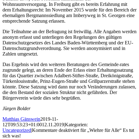
Wohnraumversorgung. In Freiburg gibt es bereits Erfahrung mit
dem Erhaltungsrecht: Im November 2015 wurde für den Bereich der
ehemaligen Bergmannssiedlung am Imberyweg in St. Georgen eine
entsprechende Satzung erlassen.
Die Teilnahme an der Befragung ist freiwillig. Alle Angaben werden
anonym erfasst und unterliegen den Regelungen des gültigen
Datenschutzgesetzes des Landes Baden-Württemberg und der EU-
Datenschutzgrundverordnung. Sie werden anonymisiert und in
Zahlen umgesetzt.
Das Ergebnis wird den weiteren Beratungen des Gemeinde-rates
zugrunde gelegt, an deren Ende der Erlass einer Erhaltungssatzung
für das Quartier zwischen Adalbert-Stifter-Straße, Dreikönigstraße,
Türkenlouisstraße, Prinz-Eugen-Straße und Grillparzerstraße stehen
könnte. Diese Satzung wird dann nur noch Veränderungen zulassen,
die den Bestand der sozialen Struktur nicht gefährden. Der
Bürgerverein würde dies sehr begrüßen.
Jürgen Bolder
Matthias Gänswein
2019-11-
12T09:53:23+01:00
12.11.2019
|
Kategorien:
Uncategorized
|
Kommentare deaktiviert
für „Wiehre für Alle“ Es tut
sich was!