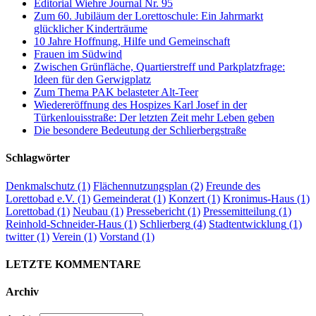
Editorial Wiehre Journal Nr. 95
Zum 60. Jubiläum der Lorettoschule: Ein Jahrmarkt
glücklicher Kinderträume
10 Jahre Hoffnung, Hilfe und Gemeinschaft
Frauen im Südwind
Zwischen Grünfläche, Quartierstreff und Parkplatzfrage:
Ideen für den Gerwigplatz
Zum Thema PAK belasteter Alt-Teer
Wiedereröffnung des Hospizes Karl Josef in der
Türkenlouisstraße: Der letzten Zeit mehr Leben geben
Die besondere Bedeutung der Schlierbergstraße
Schlagwörter
Denkmalschutz
(1)
Flächennutzungsplan
(2)
Freunde des
Lorettobad e.V.
(1)
Gemeinderat
(1)
Konzert
(1)
Kronimus-Haus
(1)
Lorettobad
(1)
Neubau
(1)
Pressebericht
(1)
Pressemitteilung
(1)
Reinhold-Schneider-Haus
(1)
Schlierberg
(4)
Stadtentwicklung
(1)
twitter
(1)
Verein
(1)
Vorstand
(1)
LETZTE KOMMENTARE
Archiv