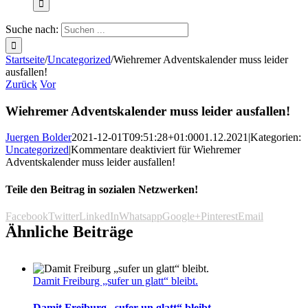
Suche nach:
Startseite
/
Uncategorized
/
Wiehremer Adventskalender muss leider
ausfallen!
Zurück
Vor
Wiehremer Adventskalender muss leider ausfallen!
Juergen Bolder
2021-12-01T09:51:28+01:00
01.12.2021
|
Kategorien:
Uncategorized
|
Kommentare deaktiviert
für Wiehremer
Adventskalender muss leider ausfallen!
Teile den Beitrag in sozialen Netzwerken!
Facebook
Twitter
LinkedIn
Whatsapp
Google+
Pinterest
Email
Ähnliche Beiträge
Damit Freiburg „sufer un glatt“ bleibt.
Damit Freiburg „sufer un glatt“ bleibt.