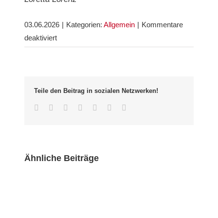
03.06.2026
|
Kategorien:
Allgemein
|
Kommentare
für
deaktiviert
Zwischen
Grünfläche,
Quartierstreff
und
Teile den Beitrag in sozialen Netzwerken!
Parkplatzfrage:
Facebook
Twitter
LinkedIn
Whatsapp
Google+
Pinterest
Email
Ideen
für
den
Gerwigplatz
Ähnliche Beiträge