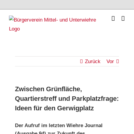
Skip
to
content
Zurück
Vor
Zwischen Grünfläche,
Quartierstreff und Parkplatzfrage:
Ideen für den Gerwigplatz
Der Aufruf im letzten Wiehre Journal
(Ausgabe 94) zur
Zukunft des