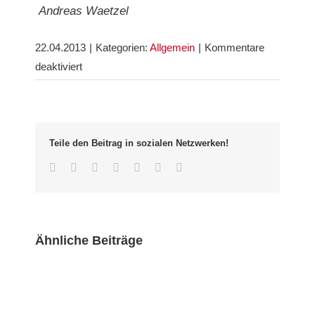
Andreas Waetzel
22.04.2013
|
Kategorien:
Allgemein
|
Kommentare
für
deaktiviert
Gärten
gesucht
–
die
Teile den Beitrag in sozialen Netzwerken!
Wiehre
Facebook
Twitter
LinkedIn
Whatsapp
Google+
Pinterest
Email
plant
den
Gartentag
2013
Ähnliche Beiträge