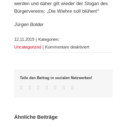
werden und daher gilt wieder der Slogan des
Bürgervereins: „Die Wiehre soll blühen!“
Jürgen Bolder
12.11.2019
|
Kategorien:
für
Uncategorized
|
Kommentare deaktiviert
Die
Wiehre
soll
blühen!
Teile den Beitrag in sozialen Netzwerken!
–
Facebook
Twitter
LinkedIn
Whatsapp
Google+
Pinterest
Email
Teil
2
Ähnliche Beiträge