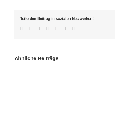
Gesicht
der
Wiehre
Teile den Beitrag in sozialen Netzwerken!
wahren
Facebook
Twitter
LinkedIn
Whatsapp
Google+
Pinterest
Email
Ähnliche Beiträge