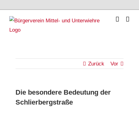
Skip
to
content
Zurück
Vor
Die besondere Bedeutung der
Schlierbergstraße
Zeige
grösseres
Bild