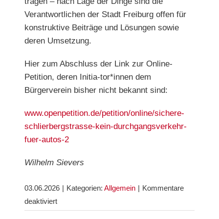
tragen – nach Lage der Dinge sind die
Verantwortlichen der Stadt Freiburg offen für
konstruktive Beiträge und Lösungen sowie
deren Umsetzung.
Hier zum Abschluss der Link zur Online-
Petition, deren Initia-tor*innen dem
Bürgerverein bisher nicht bekannt sind:
www.openpetition.de/petition/online/sichere-
schlierbergstrasse-kein-durchgangsverkehr-
fuer-autos-2
Wilhelm Sievers
03.06.2026
|
Kategorien:
Allgemein
|
Kommentare
für
deaktiviert
Die