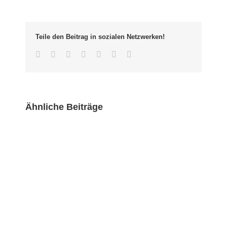
besondere
Bedeutung
der
Teile den Beitrag in sozialen Netzwerken!
Schlierbergstraße
Facebook
Twitter
LinkedIn
Whatsapp
Google+
Pinterest
Email
Ähnliche Beiträge