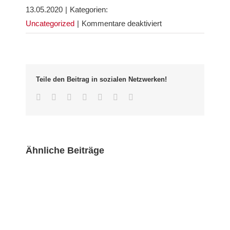
13.05.2020
|
Kategorien:
für
Uncategorized
|
Kommentare deaktiviert
Die
neue
Eiszeit
in
Teile den Beitrag in sozialen Netzwerken!
der
Facebook
Twitter
LinkedIn
Whatsapp
Google+
Pinterest
Email
Wiehre
Ähnliche Beiträge