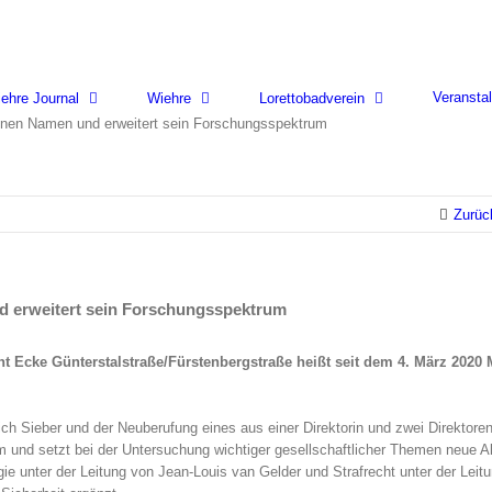
Veransta
ehre Journal
Wiehre
Lorettobadverein
einen Namen und erweitert sein Forschungsspektrum
Zurüc
nd erweitert sein Forschungsspektrum
cht Ecke Günterstalstraße/Fürstenbergstraße heißt seit dem 4. März 2020 
.
ich Sieber und der Neuberufung eines aus einer Direktorin und zwei Direktore
 und setzt bei der Untersuchung wichtiger gesellschaftlicher Themen neue A
ie unter der Leitung von Jean-Louis van Gelder und Strafrecht unter der Leit