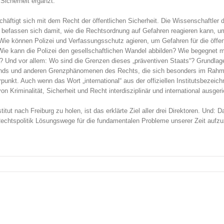
Sicherheit ergänzt.
chäftigt sich mit dem Recht der öffentlichen Sicherheit. Die Wissenschaftler d
r befassen sich damit, wie die Rechtsordnung auf Gefahren reagieren kann, u
 Wie können Polizei und Verfassungsschutz agieren, um Gefahren für die öffen
 Wie kann die Polizei den gesellschaftlichen Wandel abbilden? Wie begegnet 
st? Und vor allem: Wo sind die Grenzen dieses „präventiven Staats“? Grundlag
tands und anderen Grenzphänomenen des Rechts, die sich besonders im Rahm
unkt. Auch wenn das Wort „international“ aus der offiziellen Institutsbezeic
n Kriminalität, Sicherheit und Recht interdisziplinär und international ausgeri
tut nach Freiburg zu holen, ist das erklärte Ziel aller drei Direktoren. Und: D
echtspolitik Lösungswege für die fundamentalen Probleme unserer Zeit aufzu