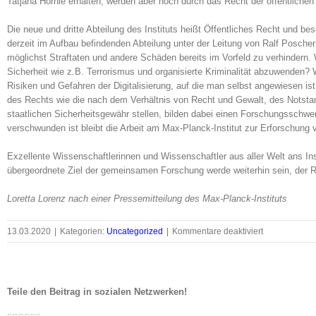
Tatjana Hörnle erhalten, werden aber noch durch das Recht der öffentlichen 
Die neue und dritte Abteilung des Instituts heißt Öffentliches Recht und bes
derzeit im Aufbau befindenden Abteilung unter der Leitung von Ralf Posche
möglichst Straftaten und andere Schäden bereits im Vorfeld zu verhindern.
Sicherheit wie z.B. Terrorismus und organisierte Kriminalität abzuwenden?
Risiken und Gefahren der Digitalisierung, auf die man selbst angewiesen i
des Rechts wie die nach dem Verhältnis von Recht und Gewalt, des Nots
staatlichen Sicherheitsgewähr stellen, bilden dabei einen Forschungsschwerp
verschwunden ist bleibt die Arbeit am Max-Planck-Institut zur Erforschung vo
Exzellente Wissenschaftlerinnen und Wissenschaftler aus aller Welt ans Insti
übergeordnete Ziel der gemeinsamen Forschung werde weiterhin sein, der R
Loretta Lorenz nach einer
Pressemitteilung des Max-Planck-Instituts
für
13.03.2020
|
Kategorien:
Uncategorized
|
Kommentare deaktiviert
Das
Max-
Planck-
Institut
Teile den Beitrag in sozialen Netzwerken!
in
Facebook
Twitter
LinkedIn
Whatsapp
Google+
Pinterest
Email
der