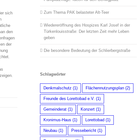
Zum Thema PAK belasteter Alt-Teer
er sich
m
Wiedereröffnung des Hospizes Karl Josef in der
tliche
Türkenlouisstraße: Der letzten Zeit mehr Leben
man den
geben
enfragen
en der
Die besondere Bedeutung der Schlierbergstraße
hnung
chtet.
as
Schlagwörter
zeigen.
Denkmalschutz
(1)
Flächennutzungsplan
(2)
Freunde des Lorettobad e.V.
(1)
Gemeinderat
(1)
Konzert
(1)
Kronimus-Haus
(1)
Lorettobad
(1)
Neubau
(1)
Pressebericht
(1)