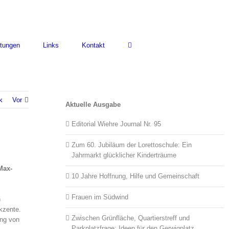
ltungen
Links
Kontakt
k
Vor
Aktuelle Ausgabe
Editorial Wiehre Journal Nr. 95
Zum 60. Jubiläum der Lorettoschule: Ein
Jahrmarkt glücklicher Kinderträume
Max-
10 Jahre Hoffnung, Hilfe und Gemeinschaft
Frauen im Südwind
n
kzente.
Zwischen Grünfläche, Quartierstreff und
ung von
Parkplatzfrage: Ideen für den Gerwigplatz