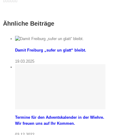
Wiehre
ändert
seinen
Ähnliche Beiträge
Namen
und
erweitert
sein
Forschungssp
Damit Freiburg „sufer un glatt“ bleibt.
19.03.2025
Termine für den Adventskalender in der Wiehre.
Wir freuen uns auf Ihr Kommen.
03.12.2022