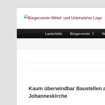
Skip
to
content
LastenVelo
Bürgerverein
W
Kaum überwindbar Baustellen an
Johanneskirche