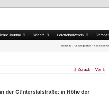
iehre Journal
Wiehre
Lorettobadverein
Veranst
Startseite
/
Uncategorized
/
Kaum überwin
Zurück
Vor
 der Günterstalstraße: in Höhe der