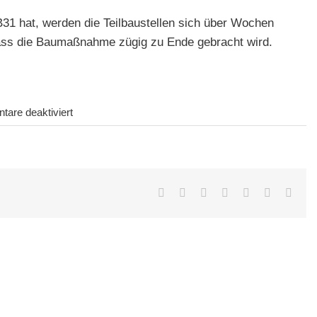
B31 hat, werden die Teilbaustellen sich über Wochen
dass die Baumaßnahme zügig zu Ende gebracht wird.
für
are deaktiviert
Kaum
überwindbar
Baustellen
an
Facebook
Twitter
LinkedIn
Whatsapp
Google+
Pinterest
Emai
der
Günterstalstraße:
in
Höhe
der
Johanneskirche