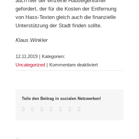
auch hier der einzelne Hauseigentümer
gefordert, der für die Kosten der Entfernung
von Hass-Texten gleich auch die finanzielle
Unterstützung der Stadt finden sollte.
Klaus Winkler
12.11.2019
|
Kategorien:
für
Uncategorized
|
Kommentare deaktiviert
Graffiti
und
Verunglimpfungen
–
Teile den Beitrag in sozialen Netzwerken!
nein
Facebook
Twitter
LinkedIn
Whatsapp
Google+
Pinterest
Email
danke!