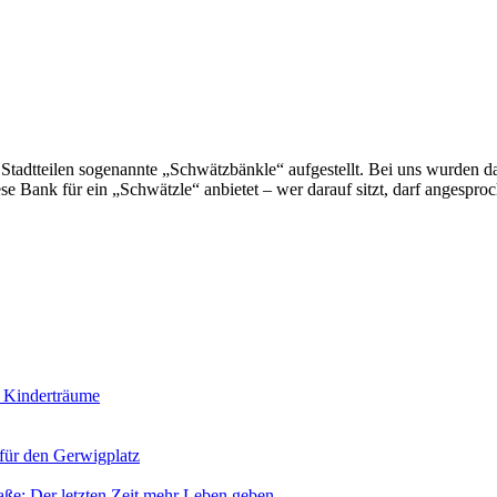
n Stadtteilen sogenannte „Schwätzbänkle“ aufgestellt. Bei uns wurden 
iese Bank für ein „Schwätzle“ anbietet – wer darauf sitzt, darf angesp
r Kinderträume
 für den Gerwigplatz
aße: Der letzten Zeit mehr Leben geben