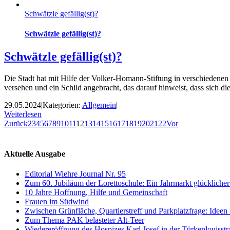
Schwätzle gefällig(st)?
Schwätzle gefällig(st)?
Schwätzle gefällig(st)?
Die Stadt hat mit Hilfe der Volker-Homann-Stiftung in verschiedene
versehen und ein Schild angebracht, das darauf hinweist, dass sich d
29.05.2024
|
Kategorien:
Allgemein
|
Weiterlesen
Zurück
2
3
4
5
6
7
8
9
10
11
12
13
14
15
16
17
18
19
20
21
22
Vor
Aktuelle Ausgabe
Editorial Wiehre Journal Nr. 95
Zum 60. Jubiläum der Lorettoschule: Ein Jahrmarkt glückliche
10 Jahre Hoffnung, Hilfe und Gemeinschaft
Frauen im Südwind
Zwischen Grünfläche, Quartierstreff und Parkplatzfrage: Ideen
Zum Thema PAK belasteter Alt-Teer
Wiedereröffnung des Hospizes Karl Josef in der Türkenlouisstr